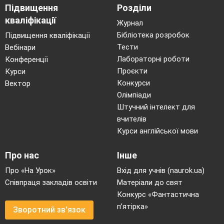
Підвищення
Розділи
кваліфікації
Журнал
Бібліотека розробок
Підвищення кваліфікації
Тести
Вебінари
Лабораторні роботи
Конференції
Проєкти
Курси
Конкурси
Вектор
Олімпіади
Штучний інтелект для
вчителів
Курси англійської мови
Про нас
Інше
Про «На Урок»
Вхід для учнів (naurok.ua)
Співпраця закладів освіти
Матеріали до свят
Конкурс «Фантастична
п’ятірка»
Зворотний зв'язок