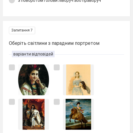
з поворотом голови ліворуч або праворуч
Запитання 7
Оберіть світлини з парадним портретом
варіанти відповідей