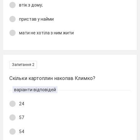
втік з дому;
пристав у найми
мати не хотіла з ним жити
Запитання 2
Скільки картоплин накопав Климко?
варіанти відповідей
24
57
54