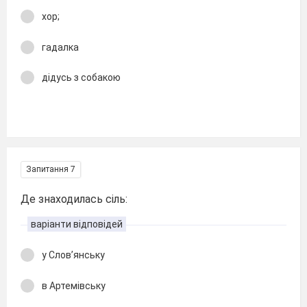
хор;
гадалка
дідусь з собакою
Запитання 7
Де знаходилась сіль:
варіанти відповідей
у Слов’янську
в Артемівську