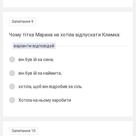
Запитання 9
Чому тітка Марина не хотіла відпускати Климка:
варіанти відповідей
він був їй за сина;
він був їй за наймита;
хотіла, щоб він відробив за сіль
Хотіла на ньому заробити
Запитання 10