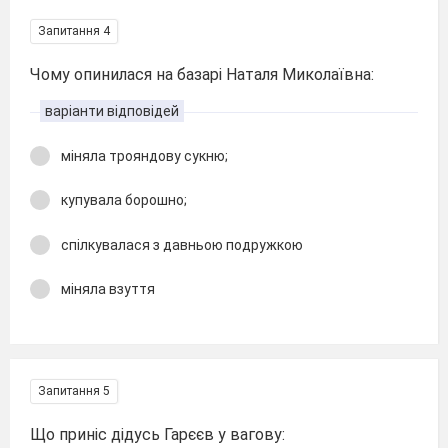
Запитання 4
Чому опинилася на базарі Наталя Миколаївна:
варіанти відповідей
міняла трояндову сукню;
купувала борошно;
спілкувалася з давньою подружкою
міняла взуття
Запитання 5
Що приніс дідусь Гарєєв у вагову: