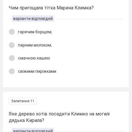
Чим пригощала тітка Марина Климка?
варіанти відповідей
гарячим борщем;
парним молоком;
смачною кашею
свіжими пиріжками
Запитання 11
Яке дерево хотів посадити Климко на могилі
дядька Кирила?
варіанти відповідей