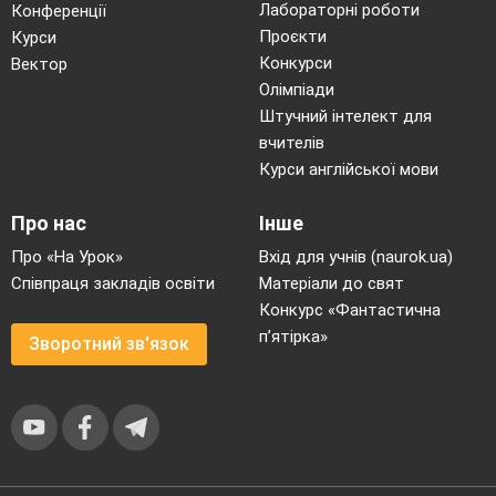
Лабораторні роботи
Конференції
Проєкти
Курси
Конкурси
Вектор
Олімпіади
Штучний інтелект для
вчителів
Курси англійської мови
Про нас
Інше
Про «На Урок»
Вхід для учнів (naurok.ua)
Співпраця закладів освіти
Матеріали до свят
Конкурс «Фантастична
п’ятірка»
Зворотний зв'язок