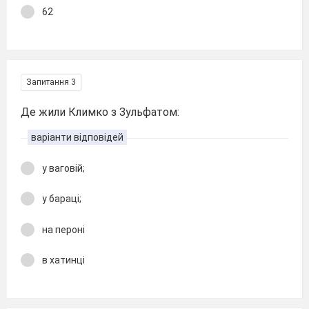
62
Запитання 3
Де жили Климко з Зульфатом:
варіанти відповідей
у ваговій;
у бараці;
на пероні
в хатинці