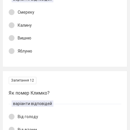
Смереку
Калину
Вишню
Яблуню
Запитання 12
Як помер Климко?
варіанти відповідей
Від голоду
Від втоми