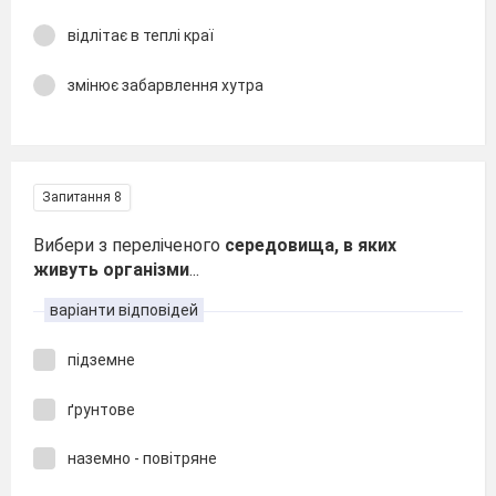
відлітає в теплі краї
змінює забарвлення хутра
Запитання 8
Вибери з переліченого
середовища, в яких
живуть організми
...
варіанти відповідей
підземне
ґрунтове
наземно - повітряне