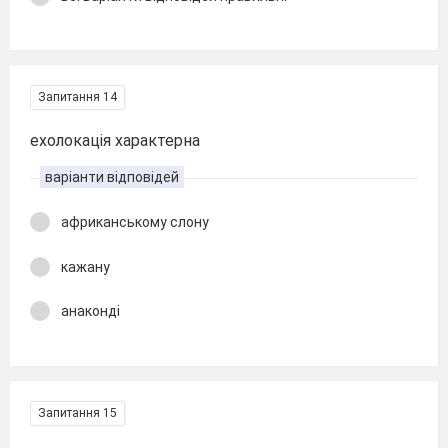
Запитання 14
ехолокація характерна
варіанти відповідей
африканському слону
кажану
анаконді
Запитання 15