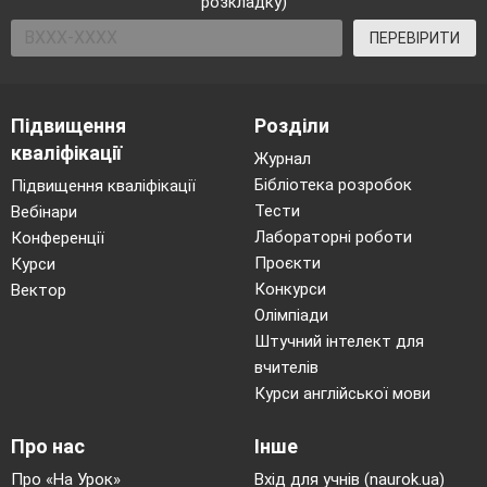
розкладку)
ПЕРЕВІРИТИ
Підвищення
Розділи
кваліфікації
Журнал
Бібліотека розробок
Підвищення кваліфікації
Тести
Вебінари
Лабораторні роботи
Конференції
Проєкти
Курси
Конкурси
Вектор
Олімпіади
Штучний інтелект для
вчителів
Курси англійської мови
Про нас
Інше
Про «На Урок»
Вхід для учнів (naurok.ua)