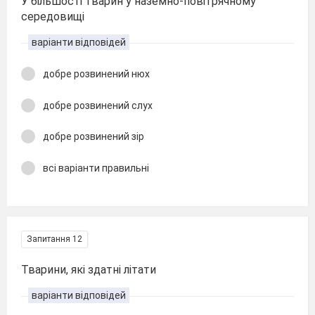
У більшості тварин у наземно-повітрячному
середовищі
варіанти відповідей
добре розвинений нюх
добре розвинений слух
добре розвинений зір
всі варіанти правильні
Запитання 12
Тварини, які здатні літати
варіанти відповідей