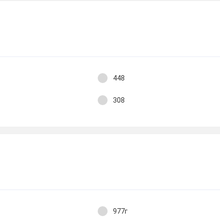
448
308
977г