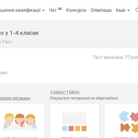
AI
щення кваліфікації
Чат
Конкурси
Олімпіада
Інше
о у 1-4 класах
Тест
Тест виконано: 77 раз
клас
САМОСТІЙНО
льтати тестувань
»
Результати тестування не зберігаються