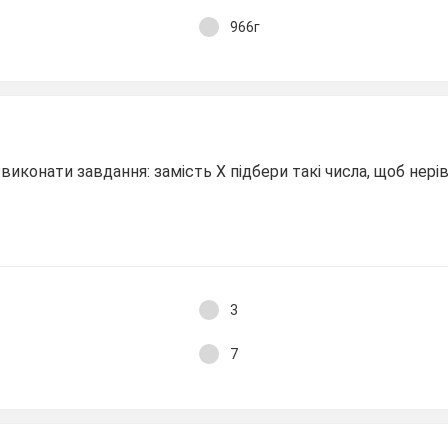
966г
конати завдання: замість X підбери такі числа, щоб нерів
3
7