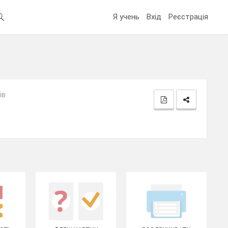
Я учень
Вхід
Реєстрація
ів