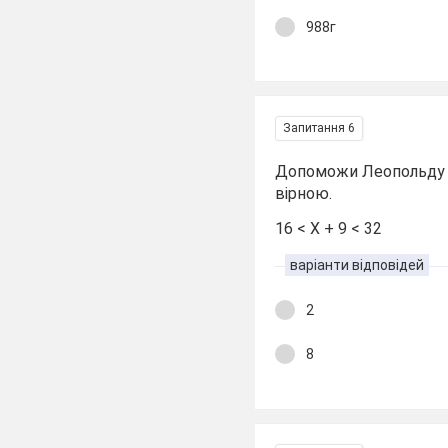
988г
Запитання 6
Допоможи Леопольду ви
вірною.
16 < X + 9 < 32
варіанти відповідей
2
8