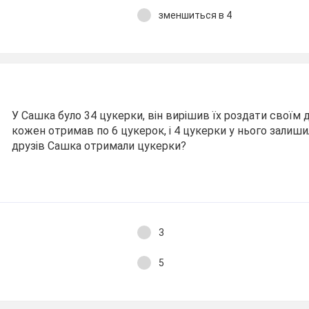
зменшиться в 4
У Сашка було 34 цукерки, він вирішив їх роздати своїм 
кожен отримав по 6 цукерок, і 4 цукерки у нього залиши
друзів Сашка отримали цукерки?
3
5