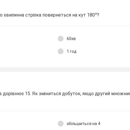
о
що хвилинна стрілка повернеться на кут 180
?
60хв
1 год
 дорівнює 15. Як зміниться добуток, якщо другий множник
збільшиться на 4