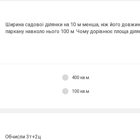
Ширина садової ділянки на 10 м менша, ніж його довжин
паркану навколо нього 100 м. Чому дорівнює площа діля
400 кв.м.
100 кв.м.
Обчисли 3т+2ц