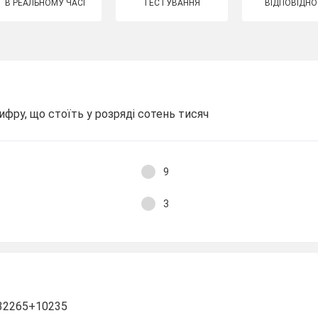
В РЕАЛЬНОМУ ЧАСІ
ТЕСТУВАННЯ
ВІДПОВІДНО
ифру, що стоїть у розряді сотень тисяч
9
3
 32265+10235