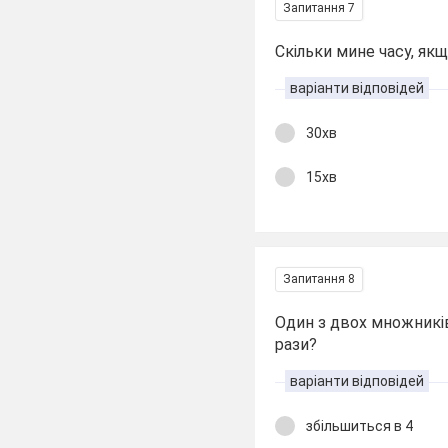
Запитання 7
Скільки мине часу, як
варіанти відповідей
30хв
15хв
Запитання 8
Один з двох множників
рази?
варіанти відповідей
збільшиться в 4