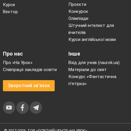
Проєкти
Курси
Конкурси
Вектор
Олімпіади
Штучний інтелект для
вчителів
Курси англійської мови
Про нас
Інше
Про «На Урок»
Вхід для учнів (naurok.ua)
Співпраця закладів освіти
Матеріали до свят
Конкурс «Фантастична
п’ятірка»
Зворотний зв'язок
© 2017-2026, ТОВ «ОСВІТНІЙ ЦЕНТР «НА УРОК»