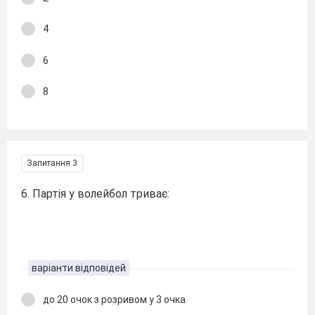
4
6
8
Запитання 3
6. Партія у волейбол триває:
варіанти відповідей
до 20 очок з розривом у 3 очка