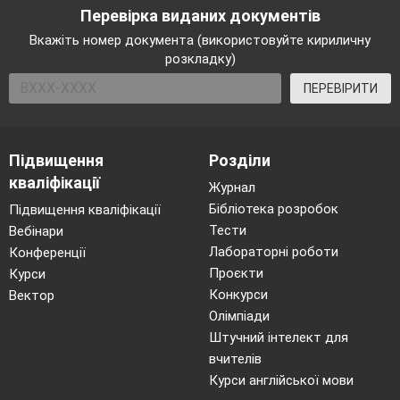
Перевірка виданих документів
Вкажіть номер документа (використовуйте кириличну
розкладку)
ПЕРЕВІРИТИ
Підвищення
Розділи
кваліфікації
Журнал
Бібліотека розробок
Підвищення кваліфікації
Тести
Вебінари
Лабораторні роботи
Конференції
Проєкти
Курси
Конкурси
Вектор
Олімпіади
Штучний інтелект для
вчителів
Курси англійської мови