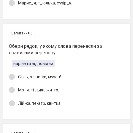
Марис_я, т_юлька, сузір_я.
Запитання 6
Обери рядок, у якому слова перенесли за
правилами переносу:
варіанти відповідей
Сі-ль, о-зна-ка, музе-й.
Мр-ія, ті-льки, жи-то.
Лій-ка, те-атр, кві-тка.