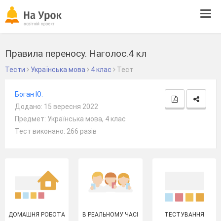
Tog
navi
Правила переносу. Наголос.4 кл
Тести
Українська мова
4 клас
Тест
Боган Ю.
Додано: 15 вересня 2022
Предмет: Українська мова, 4 клас
Тест виконано: 266 разів
ДОМАШНЯ РОБОТА
В РЕАЛЬНОМУ ЧАСІ
ТЕСТУВАННЯ