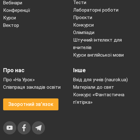
Тести
Вебінари
Лабораторні роботи
Конференції
Проєкти
Курси
Конкурси
Вектор
Олімпіади
Штучний інтелект для
вчителів
Курси англійської мови
Про нас
Інше
Про «На Урок»
Вхід для учнів (naurok.ua)
Співпраця закладів освіти
Матеріали до свят
Конкурс «Фантастична
п’ятірка»
Зворотний зв'язок