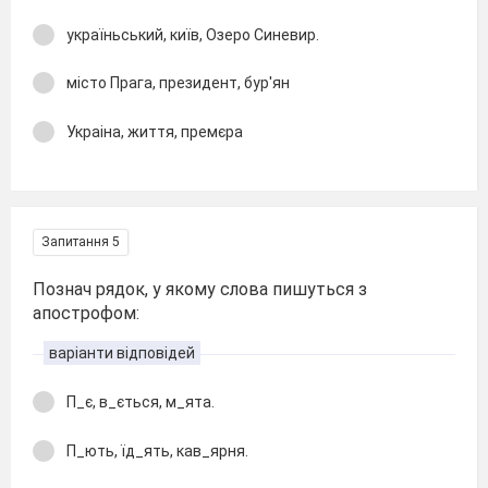
україньський, київ, Озеро Синевир.
місто Прага, президент, бур'ян
Украіна, життя, премєра
Запитання 5
Познач рядок, у якому слова пишуться з
апострофом:
варіанти відповідей
П_є, в_ється, м_ята.
П_ють, їд_ять, кав_ярня.