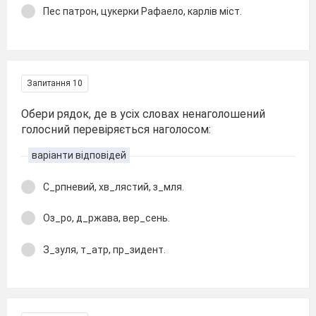
Пес патрон, цукерки Рафаело, карлів міст.
Запитання 10
Обери рядок, де в усіх словах ненаголошений
голосний перевіряється наголосом:
варіанти відповідей
С_рпневий, хв_лястий, з_мля.
Оз_ро, д_ржава, вер_сень.
З_зуля, т_атр, пр_зидент.