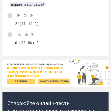
варіанти відповідей
③ ① ②
2 ⋅ ( 11 - 14 : 2 )
② ① ③
0 : ( 92 - 86 ) ⋅ 2
Створюйте онлайн-тести
для контролю знань і залучення учнів