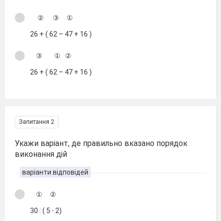
② ③ ①
26 + ( 62 – 47 + 16 )
③ ① ②
26 + ( 62 – 47 + 16 )
Запитання 2
Укажи варіант, де правильно вказано порядок
виконання дій
варіанти відповідей
① ②
30 : ( 5 ⋅ 2)