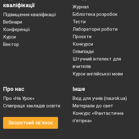
кваліфікації
Журнал
Бібліотека розробок
Підвищення кваліфікації
Тести
Вебінари
Лабораторні роботи
Конференції
Проєкти
Курси
Конкурси
Вектор
Олімпіади
Штучний інтелект для
вчителів
Курси англійської мови
Про нас
Інше
Про «На Урок»
Вхід для учнів (naurok.ua)
Співпраця закладів освіти
Матеріали до свят
Конкурс «Фантастична
п’ятірка»
Зворотний зв'язок