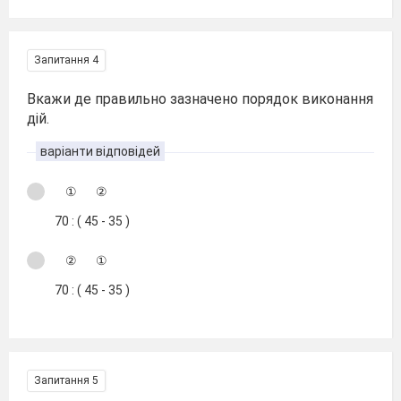
Запитання 4
Вкажи де правильно зазначено порядок виконання
дій.
варіанти відповідей
① ②
70 : ( 45 - 35 )
② ①
70 : ( 45 - 35 )
Запитання 5