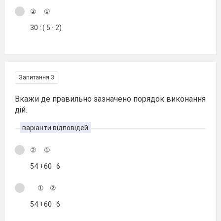
② ①
30 : ( 5 ⋅ 2)
Запитання 3
Вкажи де правильно зазначено порядок виконання
дій.
варіанти відповідей
② ①
54 +60 : 6
① ②
54 +60 : 6