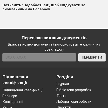
Натисніть "Подобається", щоб слідкувати за
оновленнями на Facebook
Перевірка виданих документів
Вкажіть номер документа (використовуйте кириличну
розкладку)
ПЕРЕВІРИТИ
Підвищення
Розділи
кваліфікації
Журнал
Бібліотека розробок
Підвищення кваліфікації
Тести
Вебінари
Лабораторні роботи
Конференції
Проєкти
Курси