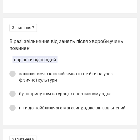
Запитання 7
В разі звільнення від занять після хвороби,учень
повинен:
варіанти відповідей
залишитися в класній кімнаті і не йти на урок
фізичної культури
бути присутнім на уроці в спортивному одязі
піти до найближчого магазину,адже він звільнений
Запитання 8