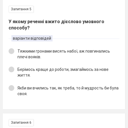
Запитання 5
У якому реченні вжито дієслово умовного
способу?
варіанти відповідей
Тяжкими гронами висять набої, аж повгинались
плечі вояків.
Берімось краще до роботи, змагаймось за нове
життя.
Якби ви вчились так, як треба, то й мудрость би була
своя.
Запитання 6