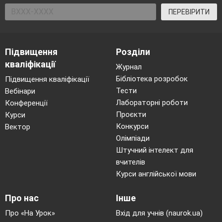
ПЕРЕВІРИТИ
Підвищення
Розділи
кваліфікації
Журнал
Бібліотека розробок
Підвищення кваліфікації
Тести
Вебінари
Лабораторні роботи
Конференції
Проєкти
Курси
Конкурси
Вектор
Олімпіади
Штучний інтелект для
вчителів
Курси англійської мови
Про нас
Інше
Про «На Урок»
Вхід для учнів (naurok.ua)