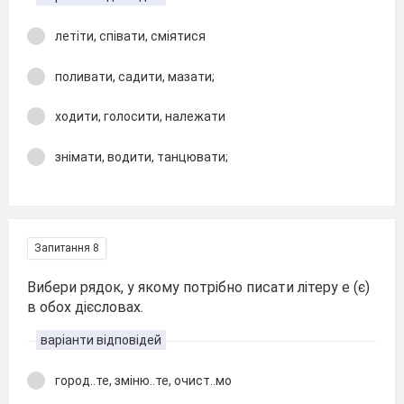
летіти, співати, сміятися
поливати, садити, мазати;
ходити, голосити, належати
знімати, водити, танцювати;
Запитання 8
Вибери рядок, у якому потрібно писати літеру е (є)
в обох дієсловах.
варіанти відповідей
город..те, зміню..те, очист..мо