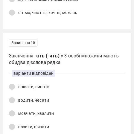
сп..мо, чист..ш, хоч..ш, мож..ш;
Запитання 10
Закінчення
-ать (-ять)
у 3 особі множини мають
обидва дієслова рядка
варіанти відповідей
співати, сипати
водити, чесати
мовчати, хвалити
возити, в’язати