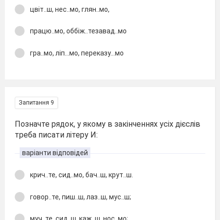
цвіт..ш, нес..мо, глян..мо,
працю..мо, оббіж..тезавад..мо
гра..мо, ліп...мо, переказу...мо
Запитання 9
Позначте рядок, у якому в закінченнях усіх дієслів
треба писати літеру И:
варіанти відповідей
крич..те, сид..мо, бач..ш, крут..ш.
говор..те, пиш..ш, лаз..ш, мус..ш;
муч..те, сид..ш, каж..ш, нос..мо;