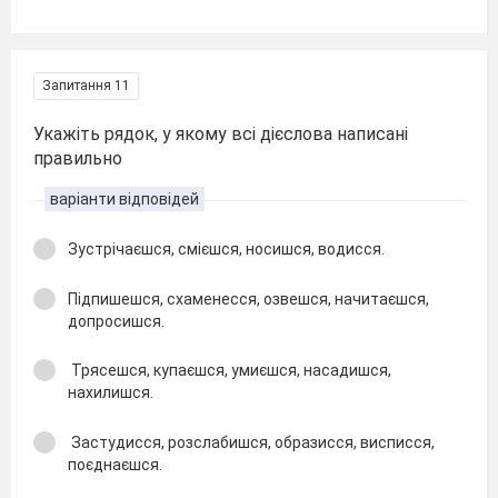
Запитання 11
Укажіть рядок, у якому всі дієслова написані
правильно
варіанти відповідей
Зустрічаєшся, смієшся, носишся, водисся.
Підпишешся, схаменесся, озвешся, начитаєшся,
допросишся.
Трясешся, купаєшся, умиєшся, насадишся,
нахилишся.
Застудисся, розслабишся, образисся, висписся,
поєднаєшся.