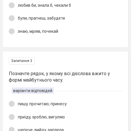
любив би, знала б, чекали б
були, прагнеш, забудете
знаю, мріяв, почекай
Запитання 3
Позначте рядок, у якому всі дієслова вжито у
формі майбутнього часу.
варіанти відповідей
пишу, прочитаю, принесу
приїду, зроблю, вигуляю
шепоче, вийду, заплела