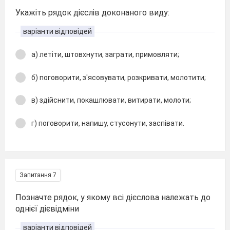
Укажіть рядок дієслів доконаного виду:
варіанти відповідей
а) летіти, штовхнути, заграти, примовляти;
б) поговорити, з'ясовувати, розкривати, молотити;
в) здійснити, покашлювати, витирати, молоти;
г) поговорити, напишу, стусонути, заспівати.
Запитання 7
Позначте рядок, у якому всі дієслова належать до
однієї дієвідміни
варіанти відповідей