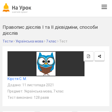
Tog
navi
Правопис дієслів І та ІІ дієвідміни, способи
дієслів
Тести
Українська мова
7 клас
Тест
Кірстя С. М.
Додано: 11 листопада 2021
Предмет: Українська мова, 7 клас
Тест виконано: 128 разів