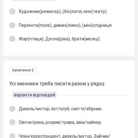
Художник(режисер), (біо)логія, кіно(театр).
Перекоти(поле), диван(ліжко), (міні)спідниця.
Жар(птиця), Десна(ріка), брати(місяці).
Запитання 2
Усі іменники треба писати разом у рядку.
варіанти відповідей
Дизель/мотор, яхт/клуб, сміттє/збірник.
Овоче/різка, розрив/трава, авіа/лайнер.
Член/кореспондент, дизель/мотор, Зайчик/