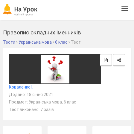
Tog
navi
Правопис складних іменників
Тести
Українська мова
6 клас
Тест
Коваленко І.
Додано: 18 січня 2021
Предмет: Українська мова, 6 клас
Тест виконано: 7 разів