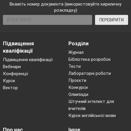
Вкажіть номер документа (використовуйте кириличну
розкладку)
ПЕРЕВІРИТИ
Підвищення
Розділи
кваліфікації
Журнал
Бібліотека розробок
Підвищення кваліфікації
Тести
Вебінари
Лабораторні роботи
Конференції
Проєкти
Курси
Конкурси
Вектор
Олімпіади
Штучний інтелект для
вчителів
Курси англійської мови
Про нас
Інше