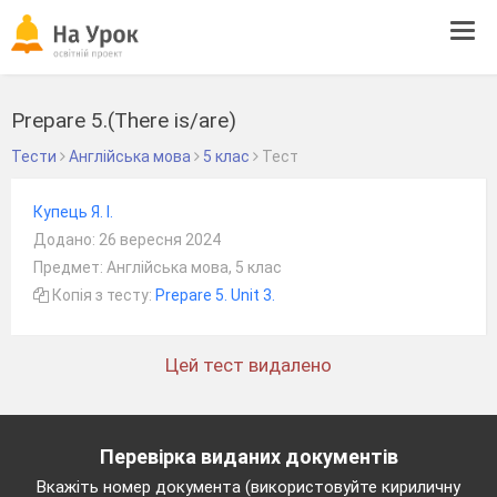
Tog
navi
Prepare 5.(There is/are)
Тести
Англійська мова
5 клас
Тест
Купець Я. І.
Додано: 26 вересня 2024
Предмет: Англійська мова, 5 клас
Копія з тесту:
Prepare 5. Unit 3.
Цей тест видалено
Перевірка виданих документів
Вкажіть номер документа (використовуйте кириличну