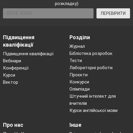
розкладку)
ПЕРЕВІРИТИ
Підвищення
Розділи
кваліфікації
Журнал
Бібліотека розробок
Підвищення кваліфікації
Тести
Вебінари
Лабораторні роботи
Конференції
Проєкти
Курси
Конкурси
Вектор
Олімпіади
Штучний інтелект для
вчителів
Курси англійської мови
Про нас
Інше