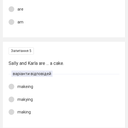
are
am
Запитання 5
Sally and Karla are ... a cake.
варіанти відповідей
makeing
makying
making