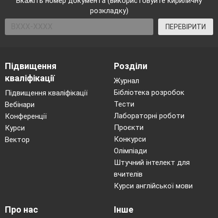
Вкажіть номер документа (використовуйте кириличну
розкладку)
ПЕРЕВІРИТИ
Підвищення
Розділи
кваліфікації
Журнал
Бібліотека розробок
Підвищення кваліфікації
Тести
Вебінари
Лабораторні роботи
Конференції
Проєкти
Курси
Конкурси
Вектор
Олімпіади
Штучний інтелект для
вчителів
Курси англійської мови
Про нас
Інше