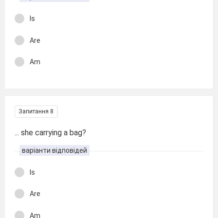
Is
Are
Am
Запитання 8
... she carrying a bag?
варіанти відповідей
Is
Are
Am