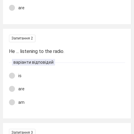
are
Запитання 2
He ... listening to the radio.
варіанти відповідей
is
are
am
Запитання 3