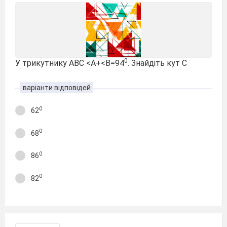
0
У трикутнику АВС <A+<B=94
. Знайдіть кут С
варіанти відповідей
0
62
0
68
0
86
0
82