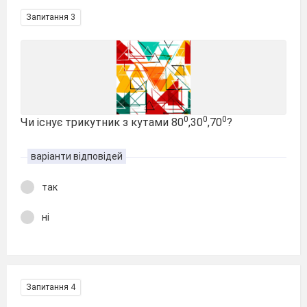
Запитання 3
0
0
0
Чи існує трикутник з кутами 80
,30
,70
?
варіанти відповідей
так
ні
Запитання 4