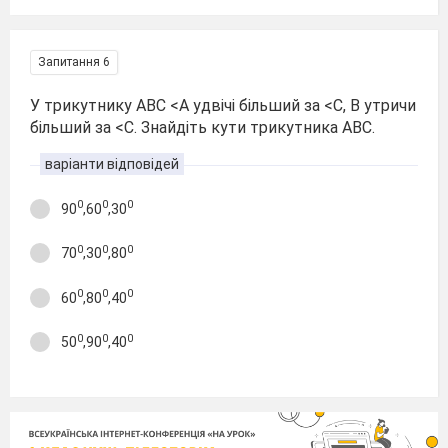
Запитання 6
У трикутнику АВС <А удвічі більший за <С, В утричи
більший за <С. Знайдіть кути трикутника АВС.
варіанти відповідей
0
0
0
90
,60
,30
0
0
0
70
,30
,80
0
0
0
60
,80
,40
0
0
0
50
,90
,40