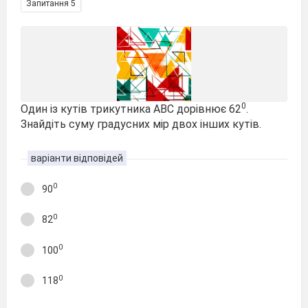
Запитання 5
0
Один із кутів трикутника АВС дорівнює 62
.
Знайдіть суму градусних мір двох інших кутів.
варіанти відповідей
0
90
0
82
0
100
0
118