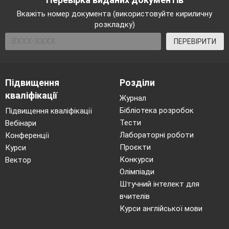
Вкажіть номер документа (використовуйте кириличну
розкладку)
ПЕРЕВІРИТИ
Підвищення
Розділи
кваліфікації
Журнал
Бібліотека розробок
Підвищення кваліфікації
Тести
Вебінари
Лабораторні роботи
Конференції
Проєкти
Курси
Конкурси
Вектор
Олімпіади
Штучний інтелект для
вчителів
Курси англійської мови