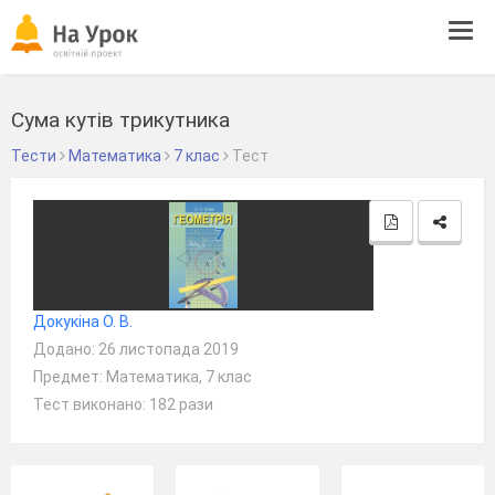
Tog
navi
Сума кутів трикутника
Тести
Математика
7 клас
Тест
Докукіна О. В.
Додано: 26 листопада 2019
Предмет: Математика, 7 клас
Тест виконано: 182 рази