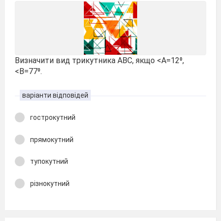
Визначити вид трикутника ABC, якщо <A=12⁰,
<B=77⁰.
варіанти відповідей
гострокутний
прямокутний
тупокутний
різнокутний