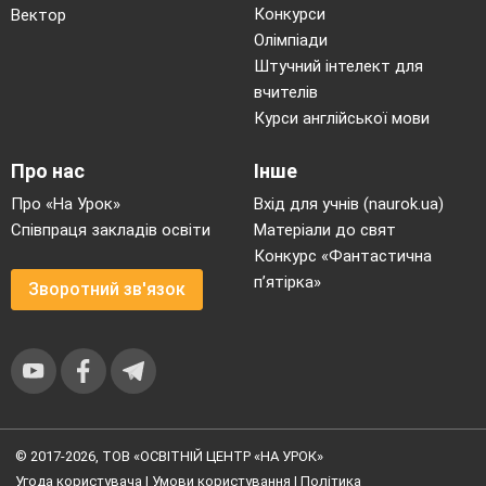
Конкурси
Вектор
Олімпіади
Штучний інтелект для
вчителів
Курси англійської мови
Про нас
Інше
Про «На Урок»
Вхід для учнів (naurok.ua)
Співпраця закладів освіти
Матеріали до свят
Конкурс «Фантастична
п’ятірка»
Зворотний зв'язок
© 2017-2026, ТОВ «ОСВІТНІЙ ЦЕНТР «НА УРОК»
Угода користувача
|
Умови користування
|
Політика