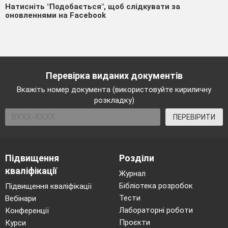
Натисніть "Подобається", щоб слідкувати за
оновленнями на Facebook
Перевірка виданих документів
Вкажіть номер документа (використовуйте кириличну
розкладку)
ПЕРЕВІРИТИ
Підвищення
Розділи
кваліфікації
Журнал
Бібліотека розробок
Підвищення кваліфікації
Тести
Вебінари
Лабораторні роботи
Конференції
Проєкти
Курси