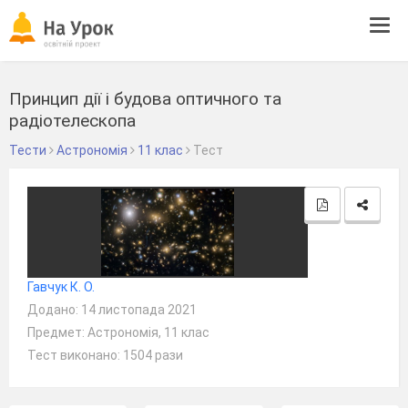
Tog
navi
Принцип дії і будова оптичного та
радіотелескопа
Тести
Астрономія
11 клас
Тест
Гавчук К. О.
Додано: 14 листопада 2021
Предмет: Астрономія, 11 клас
Тест виконано: 1504 рази