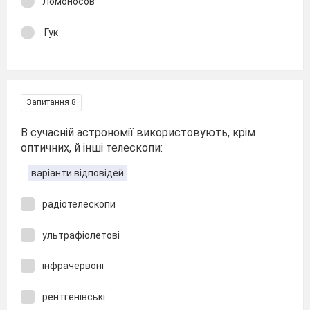
Ломоносов
Гук
Запитання 8
В сучасній астрономії використовують, крім
оптичних, й інші телескопи:
варіанти відповідей
радіотелескопи
ультрафіолетові
інфрачервоні
рентгенівські