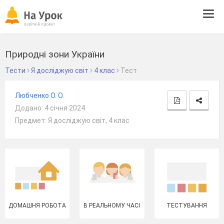
Tog
navi
Природні зони України
Тести
Я досліджую світ
4 клас
Тест
Любченко О. О.
Додано: 4 січня 2024
Предмет: Я досліджую світ, 4 клас
ДОМАШНЯ РОБОТА
В РЕАЛЬНОМУ ЧАСІ
ТЕСТУВАННЯ