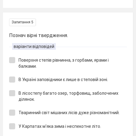
Запитання 5
Познач вірні твердження.
варіанти відповідей
Поверхня степів рівнинна, з горбами, ярами і
балками.
В Україні заповідники є лише в степовій зоні.
В лісостепу багато озер, торфовищ, заболочених
ділянок.
Тваринний світ мішаних лісів дуже різноманітний.
У Карпатах м'яка зима і неспекотне літо.