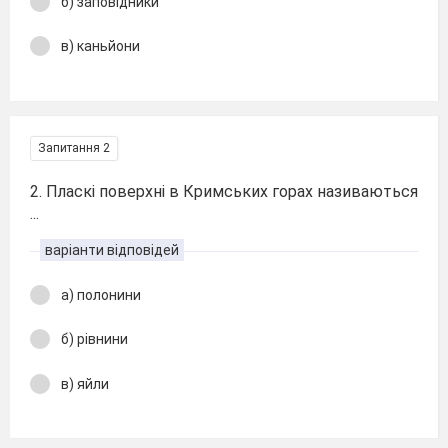
б) заповідники
в) каньйони
Запитання 2
2. Пласкі поверхні в Кримських горах називаються
...
варіанти відповідей
а) полонини
б) рівнини
в) яйли