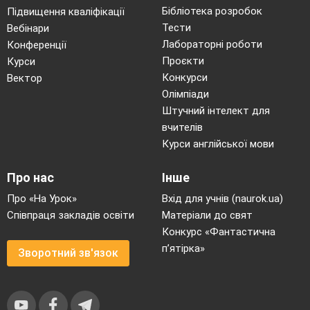
Бібліотека розробок
Підвищення кваліфікації
Тести
Вебінари
Лабораторні роботи
Конференції
Проєкти
Курси
Конкурси
Вектор
Олімпіади
Штучний інтелект для
вчителів
Курси англійської мови
Про нас
Інше
Про «На Урок»
Вхід для учнів (naurok.ua)
Співпраця закладів освіти
Матеріали до свят
Конкурс «Фантастична
п’ятірка»
Зворотний зв'язок