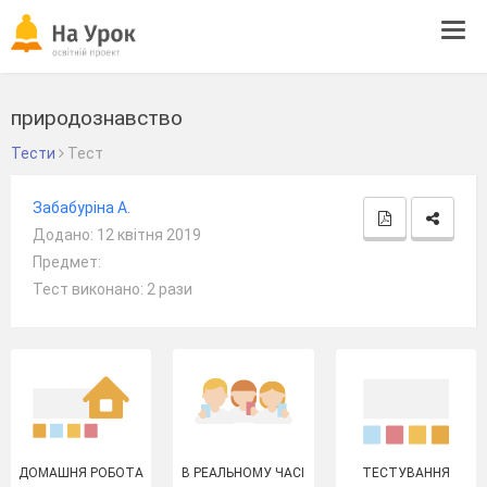
Tog
navi
природознавство
Тести
Тест
Забабуріна А.
Додано: 12 квітня 2019
Предмет:
Тест виконано: 2 рази
ДОМАШНЯ РОБОТА
В РЕАЛЬНОМУ ЧАСІ
ТЕСТУВАННЯ