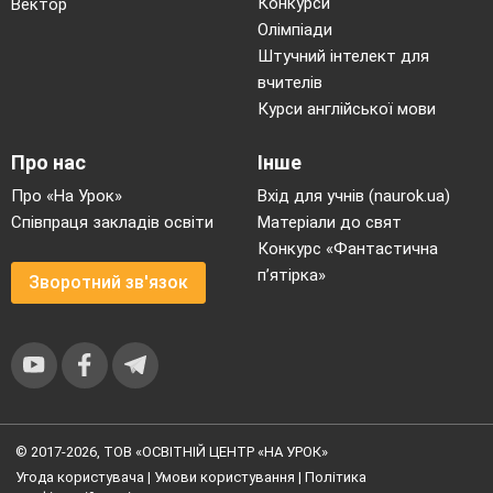
Конкурси
Вектор
Олімпіади
Штучний інтелект для
вчителів
Курси англійської мови
Про нас
Інше
Про «На Урок»
Вхід для учнів (naurok.ua)
Співпраця закладів освіти
Матеріали до свят
Конкурс «Фантастична
п’ятірка»
Зворотний зв'язок
© 2017-2026, ТОВ «ОСВІТНІЙ ЦЕНТР «НА УРОК»
Угода користувача
|
Умови користування
|
Політика