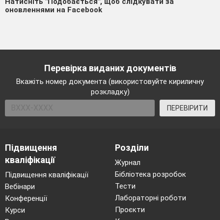
Натисніть "Подобається", щоб слідкувати за
оновленнями на Facebook
Перевірка виданих документів
Вкажіть номер документа (використовуйте кириличну
розкладку)
ПЕРЕВІРИТИ
Підвищення
Розділи
кваліфікації
Журнал
Бібліотека розробок
Підвищення кваліфікації
Тести
Вебінари
Лабораторні роботи
Конференції
Проєкти
Курси