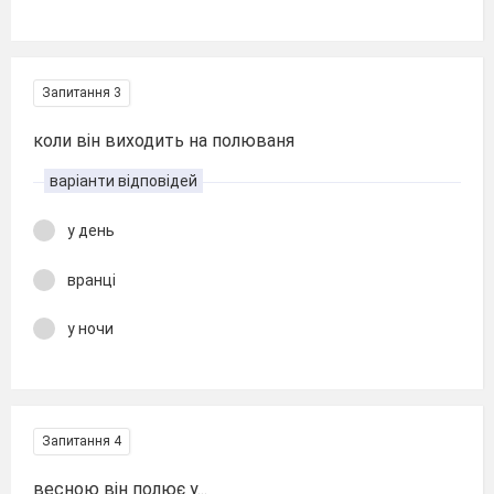
Запитання 3
коли він виходить на полюваня
варіанти відповідей
у день
вранці
у ночи
Запитання 4
весною він полює у...