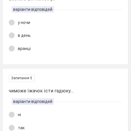
варіанти відповідей
у ночи
в день
вранці
Запитання 5
чиможе їжачок їсти гадюку....
варіанти відповідей
ні
так