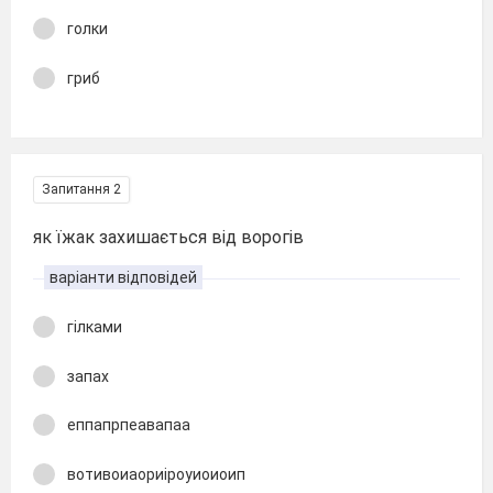
голки
гриб
Запитання 2
як їжак захишається від ворогів
варіанти відповідей
гілками
запах
еппапрпеавапаа
вотивоиаориіроуиоиоип