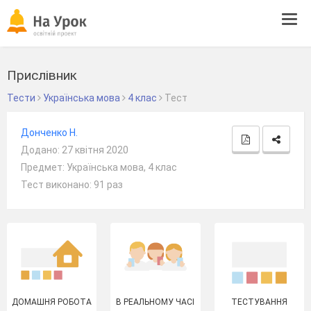
Tog
navi
Прислівник
Тести
Українська мова
4 клас
Тест
Донченко Н.
Додано: 27 квітня 2020
Предмет: Українська мова, 4 клас
Тест виконано: 91 раз
ДОМАШНЯ РОБОТА
В РЕАЛЬНОМУ ЧАСІ
ТЕСТУВАННЯ