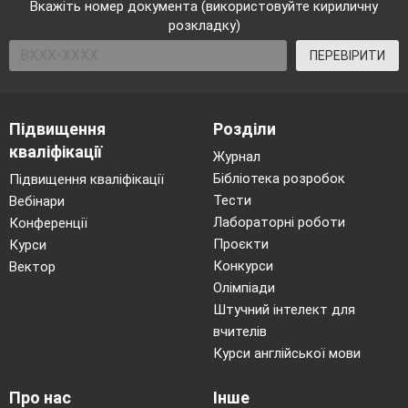
Вкажіть номер документа (використовуйте кириличну
розкладку)
ПЕРЕВІРИТИ
Підвищення
Розділи
кваліфікації
Журнал
Бібліотека розробок
Підвищення кваліфікації
Тести
Вебінари
Лабораторні роботи
Конференції
Проєкти
Курси
Конкурси
Вектор
Олімпіади
Штучний інтелект для
вчителів
Курси англійської мови
Про нас
Інше