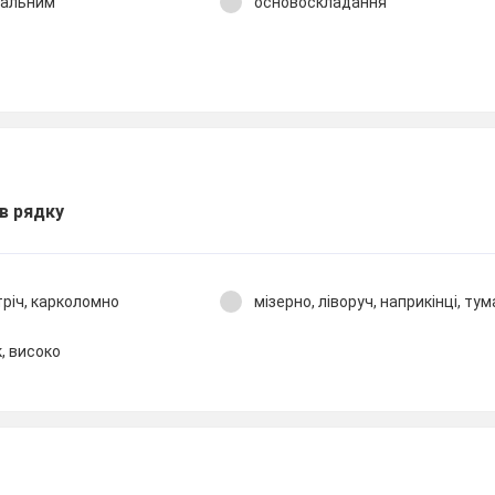
сальним
основоскладання
 в рядку
стріч, карколомно
мізерно, ліворуч, наприкінці, ту
к, високо