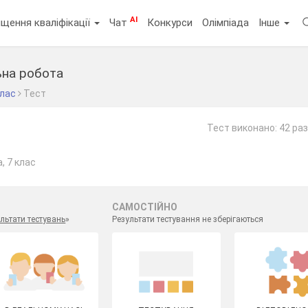
AI
щення кваліфікації
Чат
Конкурси
Олімпіада
Інше
ьна робота
клас
Тест
Тест виконано: 42 ра
, 7 клас
САМОСТІЙНО
льтати тестувань
»
Результати тестування не зберігаються