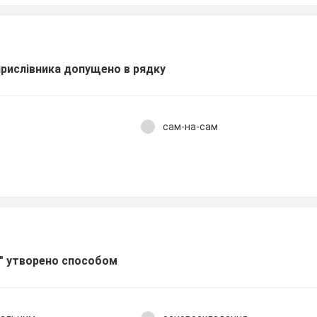
прислівника допущено в рядку
сам-на-сам
і" утворено способом