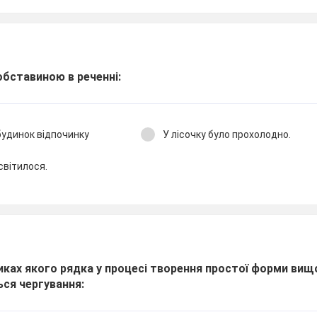
обставиною в реченні:
будинок відпочинку
У лісочку було прохолодно.
світилося.
никах якого рядка у процесі творення простої форми вищ
ься чергування: