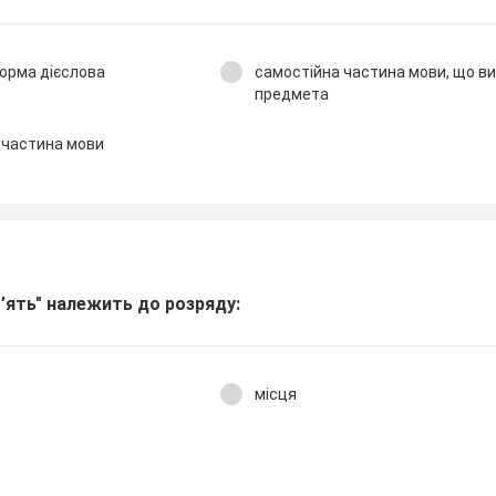
орма дієслова
самостійна частина мови, що в
предмета
 частина мови
’ять" належить до розряду:
місця