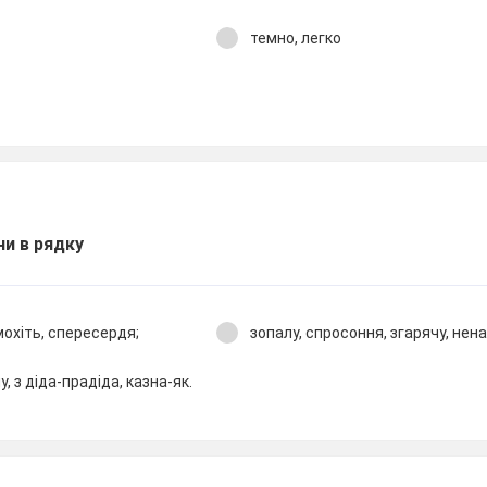
темно, легко
ни в рядку
мохіть, спересердя;
зопалу, спросоння, згарячу, нен
у, з діда-прадіда, казна-як.