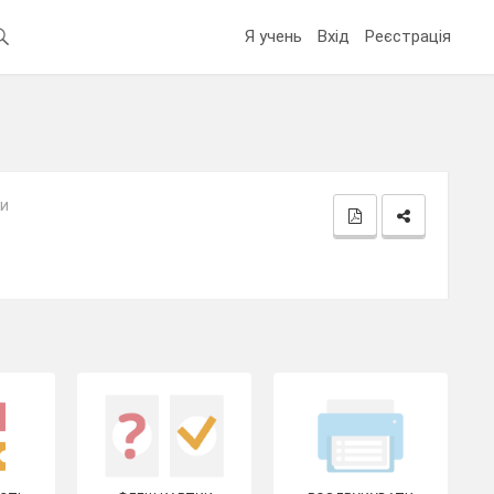
Я учень
Вхід
Реєстрація
зи