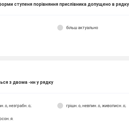
форми ступеня порівняння прислівника допущено в рядк
більш актуально
ься з двома -нн у рядку
..о, незграбн..о;
грішн..о, невпин..о, живописн..о;
осон..я.