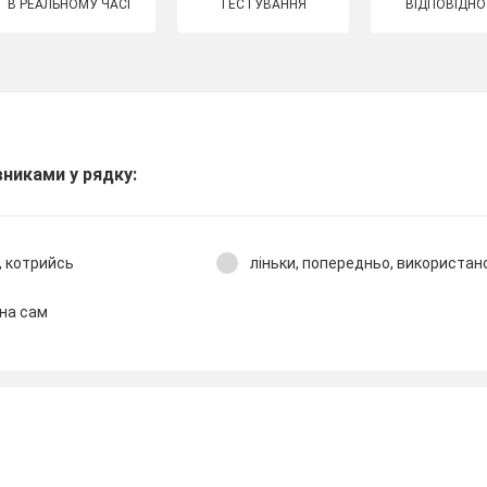
В РЕАЛЬНОМУ ЧАСІ
ТЕСТУВАННЯ
ВІДПОВІДНО
вниками у рядку:
, котрийсь
ліньки, попередньо, використано
 на сам