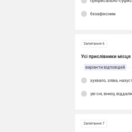
префіксально-суфік
безафіксним
Запитання 6
Усі прислівники місця
варіанти відповідей
зухвало, зліва, назу
уві сні, внизу, віддалі
Запитання 7