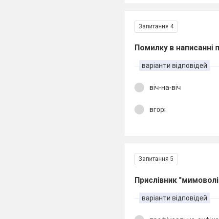
Запитання 4
Помилку в написанні 
варіанти відповідей
віч-на-віч
вгорі
Запитання 5
Прислівник "мимовол
варіанти відповідей