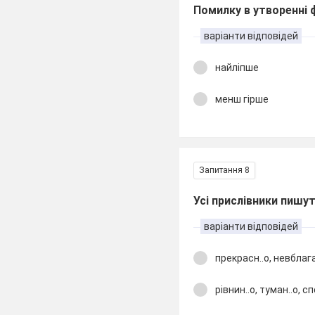
Помилку в утворенні 
варіанти відповідей
найліпше
менш гірше
Запитання 8
Усі прислівники пишут
варіанти відповідей
прекрасн..о, невблаган
рівнин..о, туман..о, сп