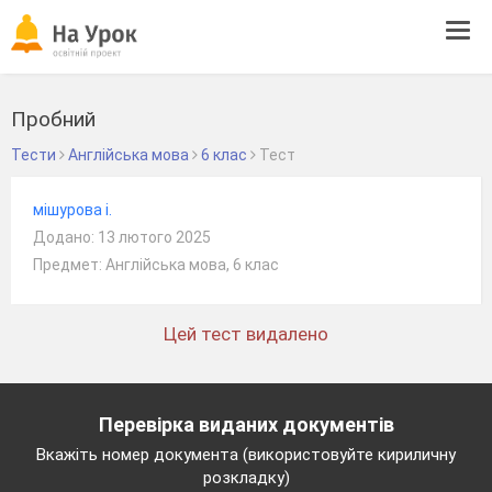
Tog
navi
Пробний
Тести
Англійська мова
6 клас
Тест
мішурова і.
Додано: 13 лютого 2025
Предмет: Англійська мова, 6 клас
Цей тест видалено
Перевірка виданих документів
Вкажіть номер документа (використовуйте кириличну
розкладку)