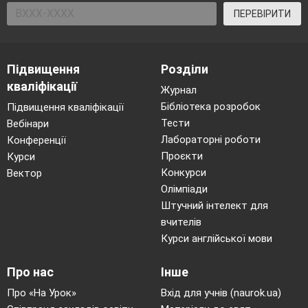
ПЕРЕВІРИТИ
Підвищення
Розділи
кваліфікації
Журнал
Бібліотека розробок
Підвищення кваліфікації
Тести
Вебінари
Лабораторні роботи
Конференції
Проєкти
Курси
Конкурси
Вектор
Олімпіади
Штучний інтелект для
вчителів
Курси англійської мови
Про нас
Інше
Про «На Урок»
Вхід для учнів (naurok.ua)