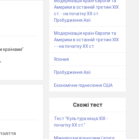
Модернізація країн Європи та
Америки в останній третині XIX
ст. - на початку XX ст.
Пробудження Азії
Модернізація країн Європи та
Америки в останній третині XIX
- - на початку XX ст.
ми країнами"
Япония
"
Пробудження Азії
Економічне піднесення США
Схожі тест
Тест "Культура кінця ХІХ -
початку ХХ ст."
століття
Міжнародні відносини (друга