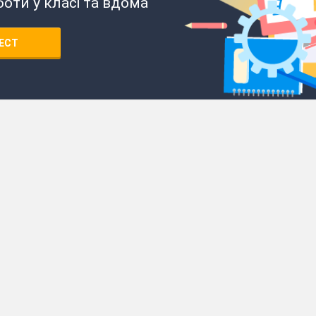
боти у класі та вдома
ЕСТ