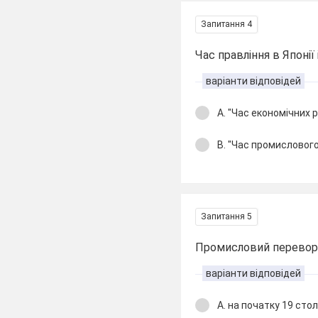
Запитання 4
Час правління в Японії
варіанти відповідей
А. "Час економічних
В. "Час промисловог
Запитання 5
Промисловий переворо
варіанти відповідей
А. на початку 19 сто