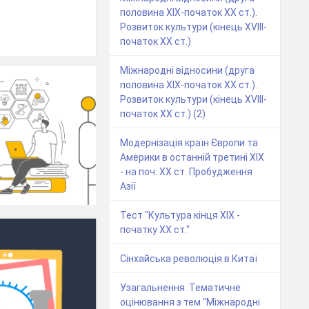
половина ХІХ-початок ХХ ст.).
Розвиток культури (кінець ХVІІІ-
початок ХХ ст.)
Міжнародні відносини (друга
половина ХІХ-початок ХХ ст.).
Розвиток культури (кінець ХVІІІ-
початок ХХ ст.) (2)
Модернізація країн Європи та
Америки в останній третині ХІХ
- на поч. ХХ ст. Пробудження
Азії
Тест "Культура кінця ХІХ -
початку ХХ ст."
Сінхайська революція в Китаї
Узагальнення. Тематичне
оцінювання з тем "Міжнародні