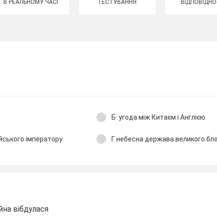
В РЕАЛЬНОМУ ЧАСІ
ТЕСТУВАННЯ
ВІДПОВІДНО
Б. угода між Китаєм і Англією
айського імператору
Г. небесна держава великого б
йна вібдулася