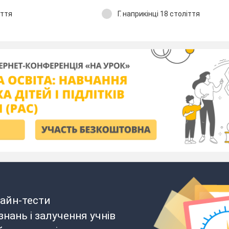
іття
Г. наприкінці 18 століття
айн-тести
нань і залучення учнів