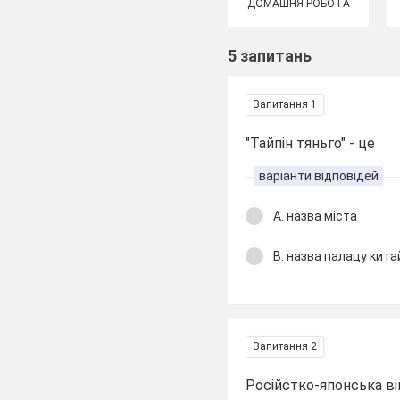
ДОМАШНЯ РОБОТА
5 запитань
Запитання 1
"Тайпін тяньго" - це
варіанти відповідей
А. назва міста
В. назва палацу кит
Запитання 2
Російстко-японська ві