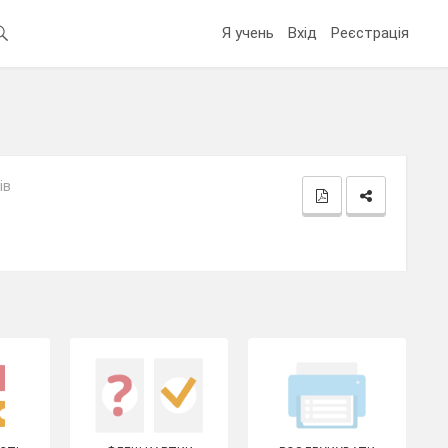
Я учень
Вхід
Реєстрація
ів