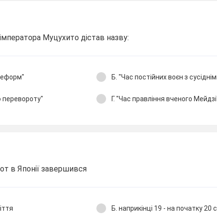
 імператора Муцухито дістав назву:
 реформ"
Б. "Час постійних воєн з сусідні
о перевороту"
Г. "Час правління вченого Мейдзі
т в Японії завершився
ліття
Б. наприкінці 19 - на початку 20 