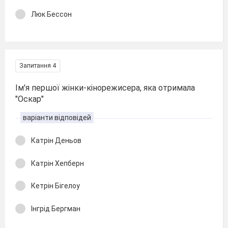
Люк Бессон
Запитання 4
Ім'я першої жінки-кінорежисера, яка отримала
"Оскар"
варіанти відповідей
Катрін Деньов
Катрін Хепберн
Кетрін Бігелоу
Інгрід Бергман