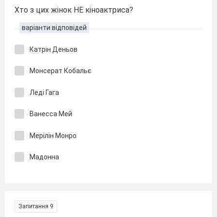
Хто з цих жінок НЕ кіноактриса?
варіанти відповідей
Катрін Деньов
Монсерат Кобальє
Леді Гага
Ванесса Мей
Мерілін Монро
Мадонна
Запитання 9