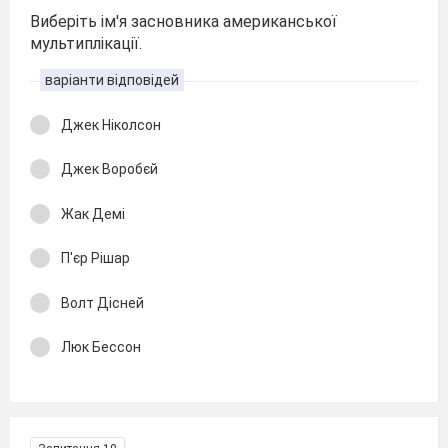
Виберіть ім'я засновника американської
мультиплікації.
варіанти відповідей
Джек Ніколсон
Джек Воробєй
Жак Демі
П'єр Рішар
Волт Дісней
Люк Бессон