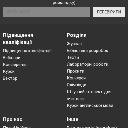
розкладку)
ПЕРЕВІРИТИ
Підвищення
Розділи
кваліфікації
Журнал
Бібліотека розробок
Підвищення кваліфікації
Тести
Вебінари
Лабораторні роботи
Конференції
Проєкти
Курси
Конкурси
Вектор
Олімпіади
Штучний інтелект для
вчителів
Курси англійської мови
Про нас
Інше