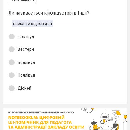
Запитання 10
Як називається кіноіндустрія в Індії?
варіанти відповідей
Голлівуд
Вестерн
Боллівуд
Ноллівуд
Дісней