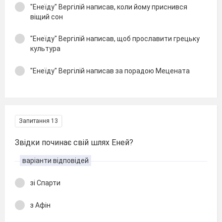
"Енеїду" Вергілій написав, коли йому приснився
віщий сон
"Енеїду" Вергілій написав, щоб прославити грецьку
культура
"Енеїду" Вергілій написав за порадою Мецената
Запитання 13
Звідки починає свій шлях Еней?
варіанти відповідей
зі Спарти
з Афін