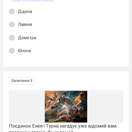
Дідона
Лавінія
Деметра
Юнона
Запитання 9
Поєдинок Енея і Турна нагадує уже відомий вам