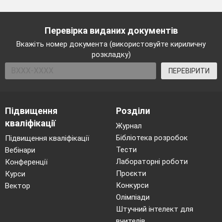
Перевірка виданих документів
Вкажіть номер документа (використовуйте кириличну
розкладку)
ПЕРЕВІРИТИ
Підвищення
Розділи
кваліфікації
Журнал
Бібліотека розробок
Підвищення кваліфікації
Тести
Вебінари
Лабораторні роботи
Конференції
Проєкти
Курси
Конкурси
Вектор
Олімпіади
Штучний інтелект для
вчителів