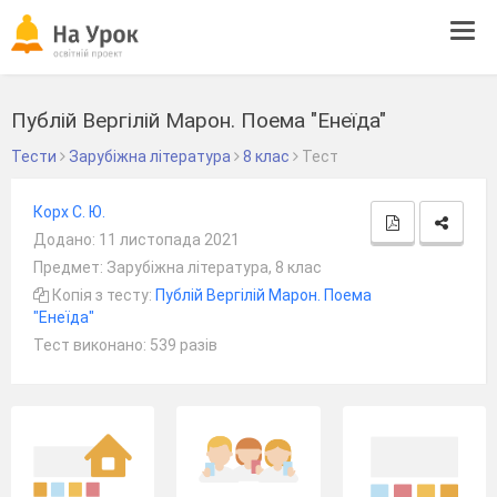
Tog
navi
Публій Вергілій Марон. Поема "Енеїда"
Тести
Зарубіжна література
8 клас
Тест
Корх С. Ю.
Додано: 11 листопада 2021
Предмет: Зарубіжна література, 8 клас
Копія з тесту:
Публій Вергілій Марон. Поема
"Енеїда"
Тест виконано: 539 разів