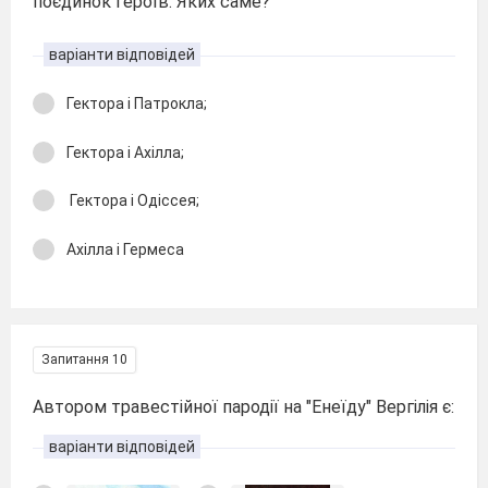
поєдинок героїв. Яких саме?
варіанти відповідей
Гектора і Патрокла;
Гектора і Ахілла;
Гектора і Одіссея;
Ахілла і Гермеса
Запитання 10
Автором травестійної пародії на "Енеїду" Вергілія є:
варіанти відповідей