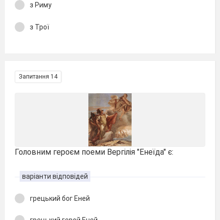
з Риму
з Трої
Запитання 14
Головним героєм поеми Вергілія "Енеїда" є:
варіанти відповідей
грецький бог Еней