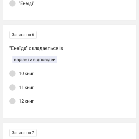
"Енеїді"
Запитання 6
"Енеїда" складається із
варіанти відповідей
10 книг
11 книг
12 книг
Запитання 7