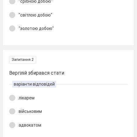
"срібною добою"
"світлою добою"
"золотою добою"
Запитання 2
Вергілій збирався стати
варіанти відповідей
лікарем
військовим
адвокатом