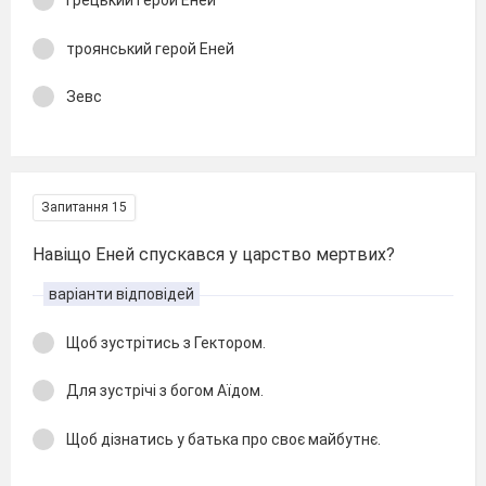
грецький герой Еней
троянський герой Еней
Зевс
Запитання 15
Навіщо Еней спускався у царство мертвих?
варіанти відповідей
Щоб зустрітись з Гектором.
Для зустрічі з богом Аїдом.
Щоб дізнатись у батька про своє майбутнє.