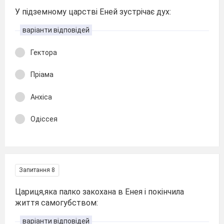
У підземному царстві Еней зустрічає дух:
варіанти відповідей
Гектора
Пріама
Анхіса
Одіссея
Запитання 8
Цариця,яка палко закохана в Енея і покінчила
життя самогубством:
варіанти відповідей