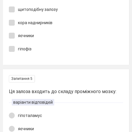
щитоподібну залозу
кора наднирників
яєчники
гіпофіз
Запитання 5
Ця залоза входить до складу проміжного мозку:
варіанти відповідей
гіпоталамус
яєчники