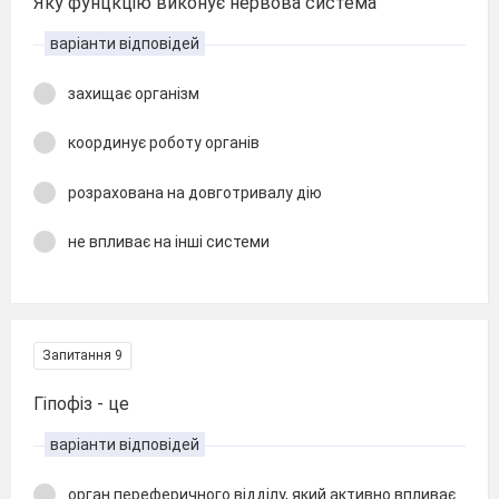
Яку фунцкцію виконує нервова система
варіанти відповідей
захищає організм
координує роботу органів
розрахована на довготривалу дію
не впливає на інші системи
Запитання 9
Гіпофіз - це
варіанти відповідей
орган переферичного відділу, який активно впливає