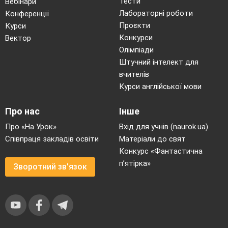
Тести
Вебінари
Лабораторні роботи
Конференції
Проєкти
Курси
Конкурси
Вектор
Олімпіади
Штучний інтелект для
вчителів
Курси англійської мови
Про нас
Інше
Про «На Урок»
Вхід для учнів (naurok.ua)
Співпраця закладів освіти
Матеріали до свят
Конкурс «Фантастична
п’ятірка»
Зворотний зв'язок