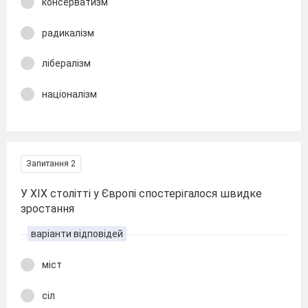
консерватизм
радикалізм
лібералізм
націоналізм
Запитання 2
У XIX столітті у Європі спостерігалося швидке
зростання
варіанти відповідей
міст
сіл