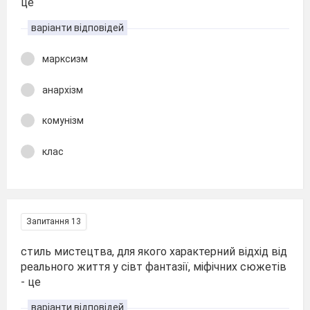
це
варіанти відповідей
марксизм
анархізм
комунізм
клас
Запитання 13
стиль мистецтва, для якого характерний відхід від
реального життя у сівт фантазії, міфічних сюжетів
- це
варіанти відповідей