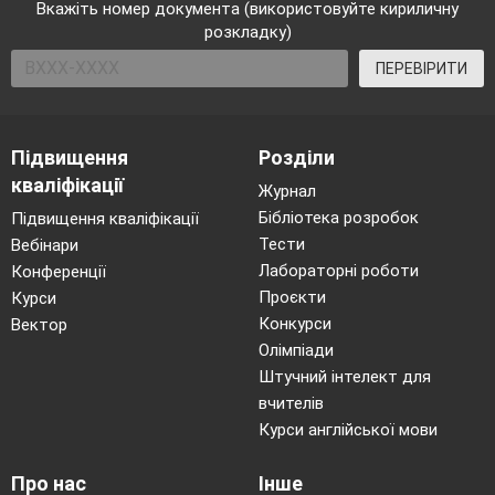
Вкажіть номер документа (використовуйте кириличну
розкладку)
ПЕРЕВІРИТИ
Підвищення
Розділи
кваліфікації
Журнал
Бібліотека розробок
Підвищення кваліфікації
Тести
Вебінари
Лабораторні роботи
Конференції
Проєкти
Курси
Конкурси
Вектор
Олімпіади
Штучний інтелект для
вчителів
Курси англійської мови
Про нас
Інше