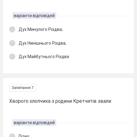
варіанти відповідей
Дух Минулого Різдва;
Дух Нинішнього Різдва;
Дух Майбутнього Різдва
Запитання 7
Хворого хлопчика з родини Кретчитів звали:
варіанти відповідей
Пітер;