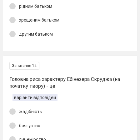
рідним батьком
хрещеним батьком
другим батьком
Запитання 12
Головна риса характеру Ебінезера Скруджа (на
початку твору) - це
варіанти відповідей
жадібність
боягузтво
лицемірство