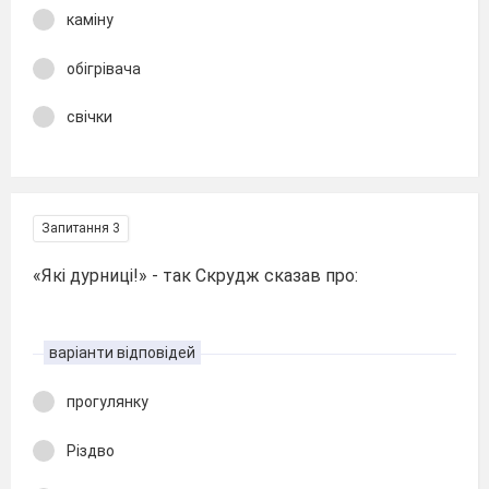
каміну
обігрівача
свічки
Запитання 3
«Які дурниці!» - так Скрудж сказав про:
варіанти відповідей
прогулянку
Різдво