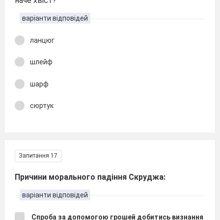
наче хвіст?
варіанти відповідей
ланцюг
шлейф
шарф
сюртук
Запитання 17
Причини морального падіння Скруджа:
варіанти відповідей
Спроба за допомогою грошей добитись визнання