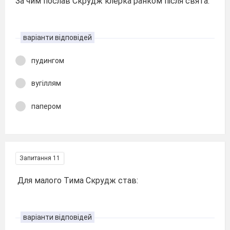
За чим послав Скрудж клерка ранком після свята:
варіанти відповідей
пудингом
вугіллям
папером
Запитання 11
Для малого Тима Скрудж став:
варіанти відповідей