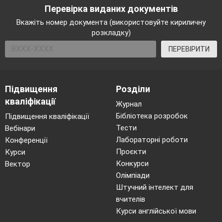
Перевірка виданих документів
Вкажіть номер документа (використовуйте кириличну
розкладку)
ПЕРЕВІРИТИ
Підвищення
Розділи
кваліфікації
Журнал
Бібліотека розробок
Підвищення кваліфікації
Тести
Вебінари
Лабораторні роботи
Конференції
Проєкти
Курси
Конкурси
Вектор
Олімпіади
Штучний інтелект для
вчителів
Курси англійської мови