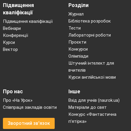
Підвищення
Розділи
кваліфікації
Журнал
Бібліотека розробок
Підвищення кваліфікації
Тести
Вебінари
Лабораторні роботи
Конференції
Проєкти
Курси
Конкурси
Вектор
Олімпіади
Штучний інтелект для
вчителів
Курси англійської мови
Про нас
Інше
Про «На Урок»
Вхід для учнів (naurok.ua)
Співпраця закладів освіти
Матеріали до свят
Конкурс «Фантастична
п’ятірка»
Зворотний зв'язок