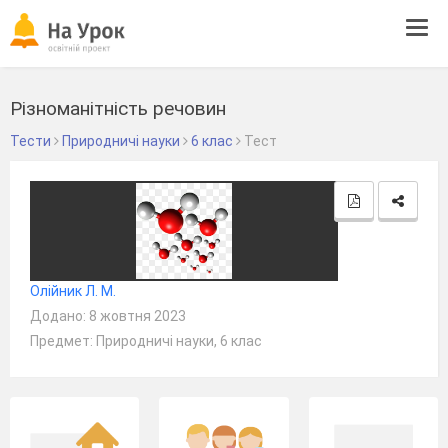
Tog
navi
Різноманітність речовин
Тести
Природничі науки
6 клас
Тест
Олійник Л. М.
Додано: 8 жовтня 2023
Предмет: Природничі науки, 6 клас