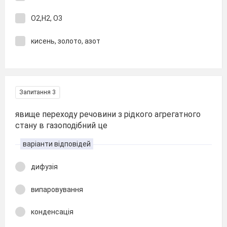
О2,Н2, О3
кисень, золото, азот
Запитання 3
явище переходу речовини з рідкого агрегатного
стану в газоподібний це
варіанти відповідей
дифузія
випаровування
конденсація