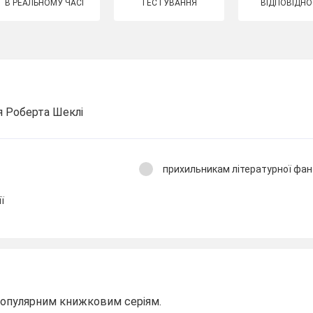
В РЕАЛЬНОМУ ЧАСІ
ТЕСТУВАННЯ
ВІДПОВІДНО
я Роберта Шеклі
прихильникам літературної фан
ї
 популярним книжковим серіям.