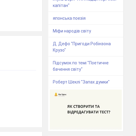
капітан"
японська поезія
Міфи народів світу
Д. Дефо "Пригоди Робінзона
Крузо"
Підсумок по темі "Поетичне
бачення світу"
Роберт Шеклі "Запах думки"