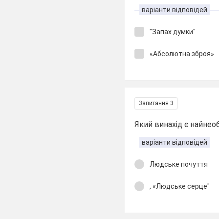
варіанти відповідей
"Запах думки"
«Абсолютна зброя»
Запитання 3
Який винахід є найне
варіанти відповідей
Людське почуття
, «Людське серце"