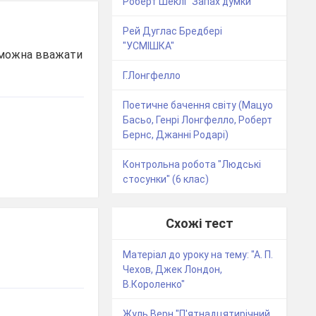
Роберт Шеклі "Запах думки"
Рей Дуглас Бредбері
"УСМІШКА"
 можна вважати
Г.Лонгфелло
Поетичне бачення світу (Мацуо
Басьо, Генрі Лонгфелло, Роберт
Бернс, Джанні Родарі)
Контрольна робота "Людські
стосунки" (6 клас)
Схожі тест
Матеріал до уроку на тему: "А. П.
Чехов, Джек Лондон,
В.Короленко"
Жуль Верн "П'ятнадцятирічний