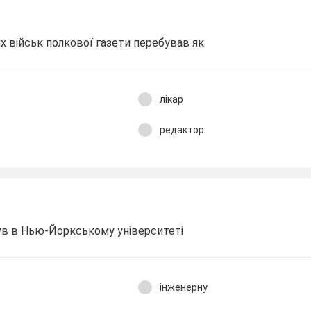
х військ полкової газети перебував як
лікар
редактор
був в Нью-Йоркському університеті
інженерну