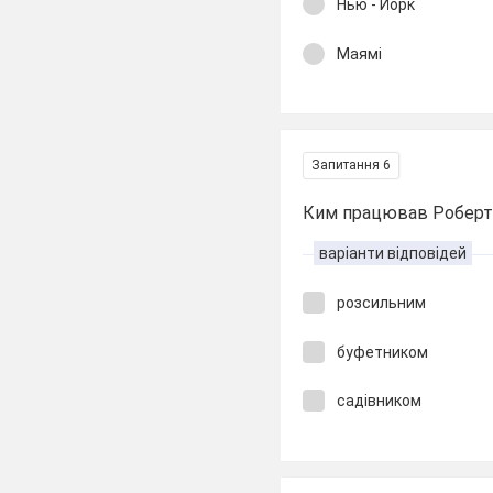
Нью - Йорк
Маямі
Запитання 6
Ким працював Роберт 
варіанти відповідей
розсильним
буфетником
садівником