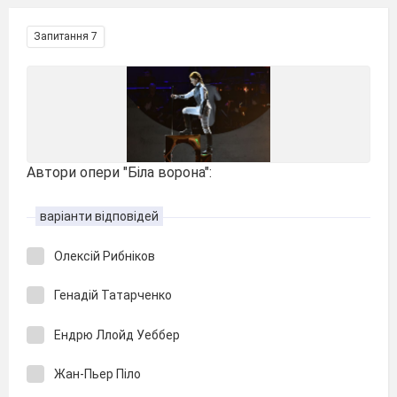
Запитання 7
Автори опери "Біла ворона":
варіанти відповідей
Олексій Рибніков
Генадій Татарченко
Ендрю Ллойд Уеббер
Жан-Пьер Піло