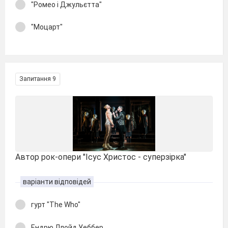
"Ромео і Джульєтта"
"Моцарт"
Запитання 9
Автор рок-опери "Ісус Христос - суперзірка"
варіанти відповідей
гурт "The Who"
Ендрю Ллойд Уеббер