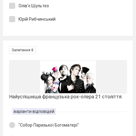
Олів'є Шультез
Юрій Рибчинський
Запитання 8
Найуспішніша французька рок-опера 21 століття:
варіанти відповідей
"Собор Паризької Богоматері"