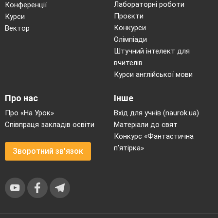
Лабораторні роботи
Конференції
Проєкти
Курси
Конкурси
Вектор
Олімпіади
Штучний інтелект для
вчителів
Курси англійської мови
Про нас
Інше
Про «На Урок»
Вхід для учнів (naurok.ua)
Співпраця закладів освіти
Матеріали до свят
Конкурс «Фантастична
п’ятірка»
Зворотний зв'язок