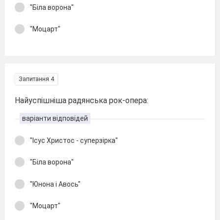
"Біла ворона"
"Моцарт"
Запитання 4
Найуспішніша радянська рок-опера:
варіанти відповідей
"Ісус Христос - суперзірка"
"Біла ворона"
"Юнона і Авось"
"Моцарт"