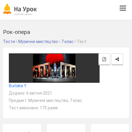
Tog
navi
Рок-опера
Тести
Музичне мистецтво
7 клас
Тест
Burlaka Y.
Додано: 6 квітня 2021
Предмет: Музичне мистецтво, 7 клас
Тест виконано: 175 разів