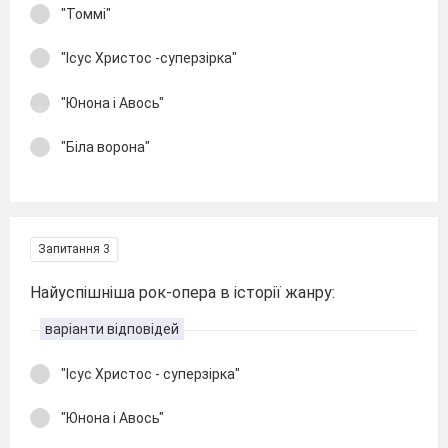
"Томмі"
"Ісус Христос -суперзірка"
"Юнона і Авось"
"Біла ворона"
Запитання 3
Найуспішніша рок-опера в історії жанру:
варіанти відповідей
"Ісус Христос - суперзірка"
"Юнона і Авось"