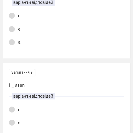
варіанти відповідей
i
e
a
Запитання 9
l _ sten
варіанти відповідей
i
e