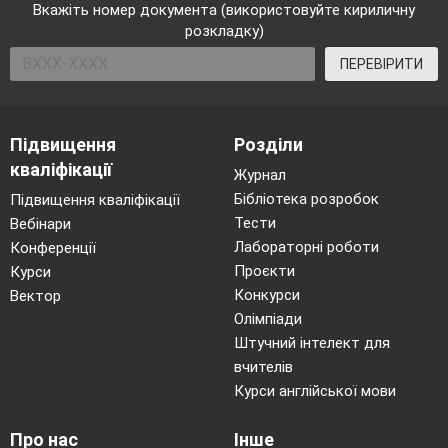
Вкажіть номер документа (використовуйте кириличну
розкладку)
ПЕРЕВІРИТИ
Підвищення
Розділи
кваліфікації
Журнал
Бібліотека розробок
Підвищення кваліфікації
Тести
Вебінари
Лабораторні роботи
Конференції
Проєкти
Курси
Конкурси
Вектор
Олімпіади
Штучний інтелект для
вчителів
Курси англійської мови
Про нас
Інше