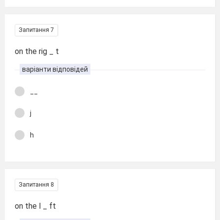
Запитання 7
on the rig _ t
варіанти відповідей
__
j
h
Запитання 8
on the l _ ft