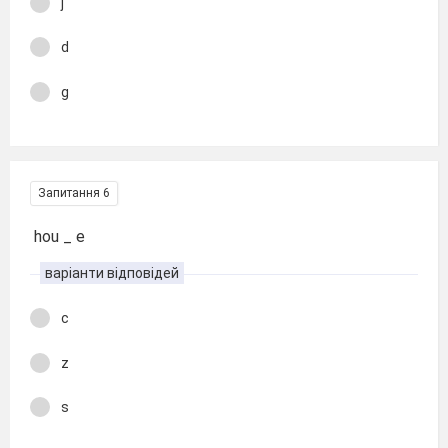
j
d
g
Запитання 6
hou _ e
варіанти відповідей
c
z
s