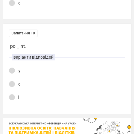
o
Запитання 10
po _ nt.
варіанти відповідей
y
o
i