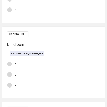
a
Запитання 3
b _ droom
варіанти відповідей
a
o
e