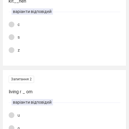
kit__hen
варіанти відповідей
c
s
z
Запитання 2
living r _ om
варіанти відповідей
u
o