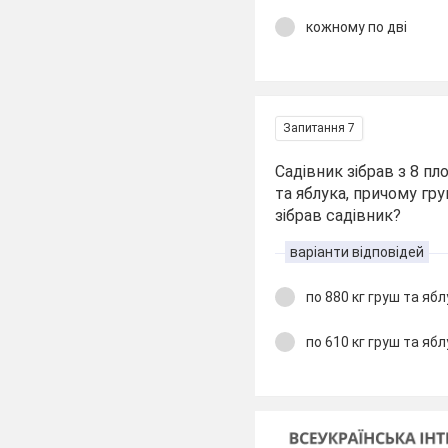
кожному по дві
Запитання 7
Садівник зібрав з 8 пл
та яблука, причому гру
зібрав садівник?
варіанти відповідей
по 880 кг груш та ябл
по 610 кг груш та ябл