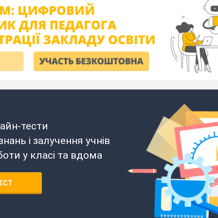
айн-тести
нань і залучення учнів
боти у класі та вдома
ЕСТ