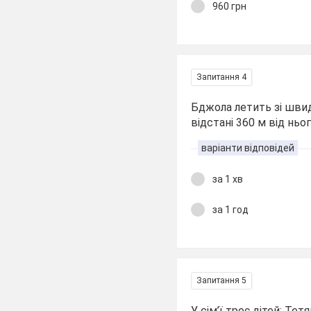
960 грн
Запитання 4
Бджола летить зі швид
відстані 360 м від ньо
варіанти відповідей
за 1 хв
за 1 год
Запитання 5
У сім’ї троє дітей: Те