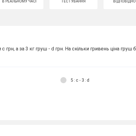
В РЕАЛЬНОМУ ЧАСІ
ТЕСТУВАННЯ
ВІДПОВІДНО
 с грн, а за 3 кг груш - d грн. На скільки гривень ціна груш б
5 : с - 3 : d