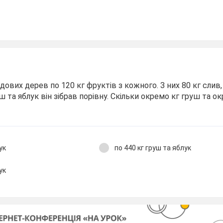
одових дерев по 120 кг фруктів з кожного. З них 80 кг слив
ш та яблук він зібрав порівну. Скільки окремо кг груш та о
ук
по 440 кг груш та яблук
ук