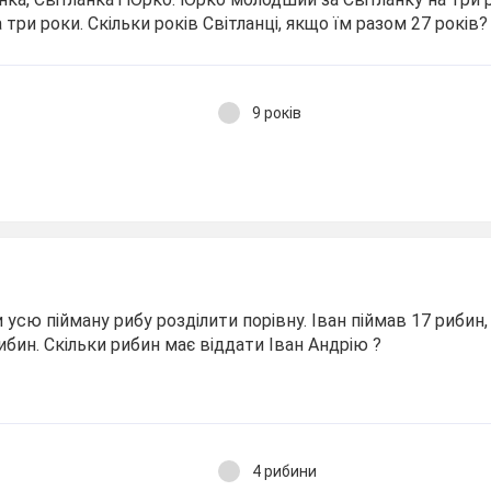
 три роки. Скільки років Світланці, якщо їм разом 27 років?
9 років
усю пійману рибу розділити порівну. Іван піймав 17 рибин,
ибин. Скільки рибин має віддати Іван Андрію ?
4 рибини