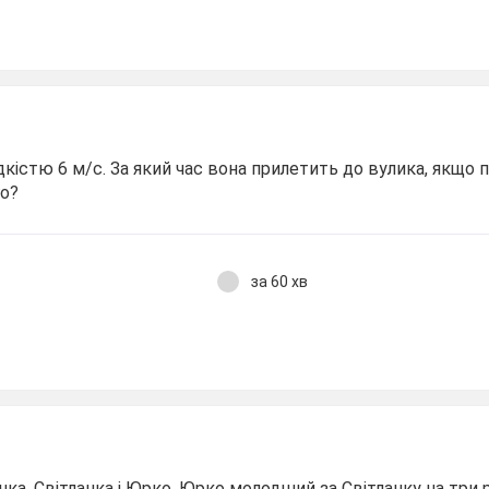
кістю 6 м/с. За який час вона прилетить до вулика, якщо 
го?
за 60 хв
тянка, Світланка і Юрко. Юрко молодший за Світланку на три 