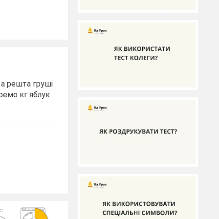
, а решта груші
кремо кг яблук