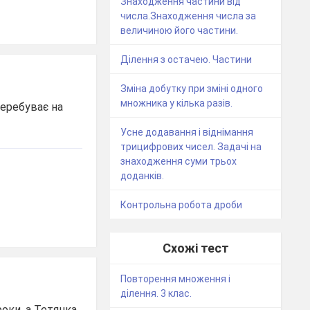
Знаходження частини від
числа.Знаходження числа за
величиною його частини.
Ділення з остачею. Частини
Зміна добутку при зміні одного
множника у кілька разів.
перебуває на
Усне додавання і віднімання
трицифрових чисел. Задачі на
знаходження суми трьох
доданків.
Контрольна робота дроби
Схожі тест
Повторення множення і
ділення. 3 клас.
роки, а Тетянка