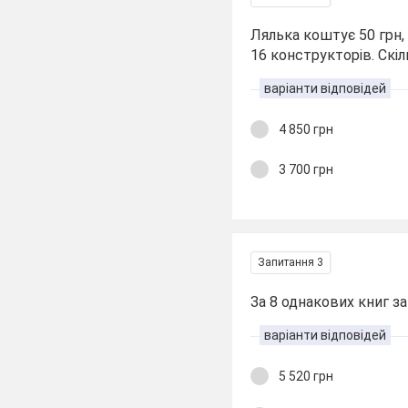
Лялька коштує 50 грн,
16 конструкторів. Скі
варіанти відповідей
4 850 грн
3 700 грн
Запитання 3
За 8 однакових книг за
варіанти відповідей
5 520 грн