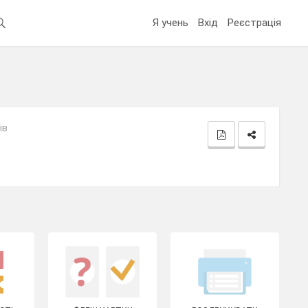
Я учень
Вхід
Реєстрація
ів