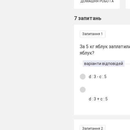
ДОМАШНЯ РОБОТА
7 запитань
Запитання 1
За 5 кг яблук заплатили
яблук?
варіанти відповідей
d : 3 - с : 5
d : 3 + с : 5
Запитання 2