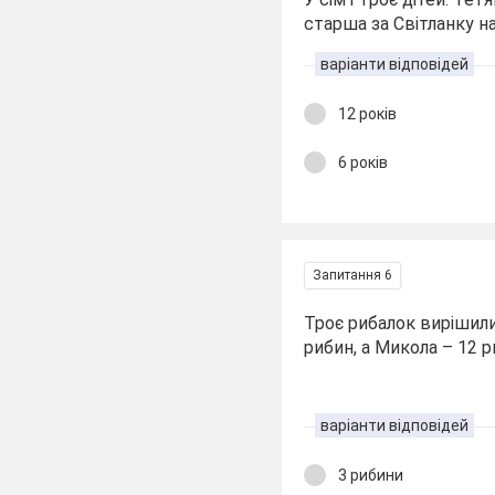
старша за Світланку на
варіанти відповідей
12 років
6 років
Запитання 6
Троє рибалок вирішили 
рибин, а Микола – 12 р
варіанти відповідей
3 рибини