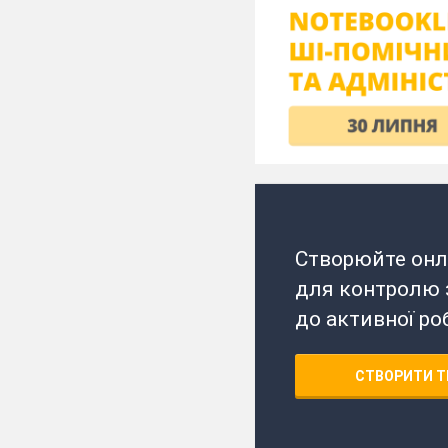
Створюйте онл
для контролю з
до активної ро
СТВОРИТИ Т