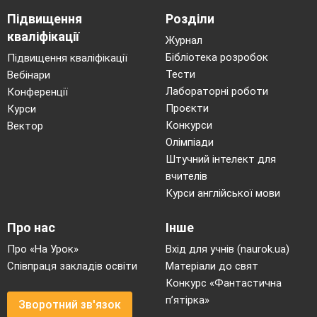
Підвищення
Розділи
кваліфікації
Журнал
Бібліотека розробок
Підвищення кваліфікації
Тести
Вебінари
Лабораторні роботи
Конференції
Проєкти
Курси
Конкурси
Вектор
Олімпіади
Штучний інтелект для
вчителів
Курси англійської мови
Про нас
Інше
Про «На Урок»
Вхід для учнів (naurok.ua)
Співпраця закладів освіти
Матеріали до свят
Конкурс «Фантастична
п’ятірка»
Зворотний зв'язок