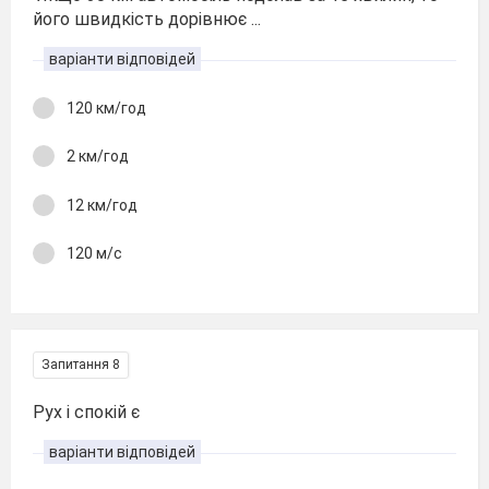
його швидкість дорівнює ...
варіанти відповідей
120 км/год
2 км/год
12 км/год
120 м/с
Запитання 8
Рух і спокій є
варіанти відповідей