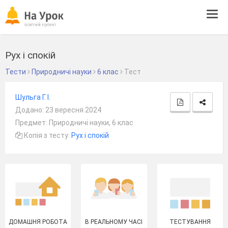
Tog
navi
Рух і спокій
Тести
Природничі науки
6 клас
Тест
Шульга Г. І.
Додано: 23 вересня 2024
Предмет: Природничі науки, 6 клас
Копія з тесту:
Рух і спокій
ДОМАШНЯ РОБОТА
В РЕАЛЬНОМУ ЧАСІ
ТЕСТУВАННЯ