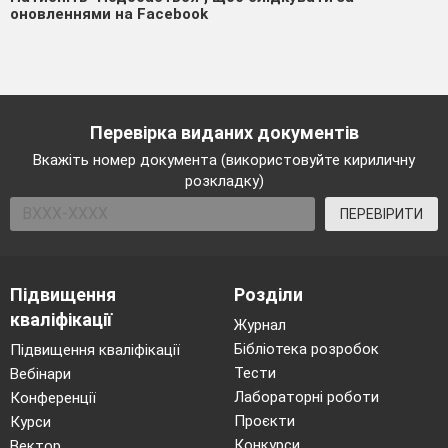
оновленнями на Facebook
Перевірка виданих документів
Вкажіть номер документа (використовуйте кириличну
розкладку)
ПЕРЕВІРИТИ
Підвищення
Розділи
кваліфікації
Журнал
Бібліотека розробок
Підвищення кваліфікації
Тести
Вебінари
Лабораторні роботи
Конференції
Проєкти
Курси
Конкурси
Вектор