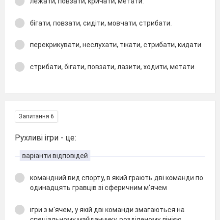
лежати, повзати, кричати, метати.
бігати, повзати, сидіти, мовчати, стрибати.
перекрикувати, неслухати, тікати, стрибати, кидати
стрибати, бігати, повзати, лазити, ходити, метати.
Запитання 6
Рухливі ігри - це:
варіанти відповідей
командний вид спорту, в який грають дві команди по
одинадцять гравців зі сферичним м'ячем
ігри з м'ячем, у якій дві команди змагаються на
спеціальному майданчику, розділеному лінією