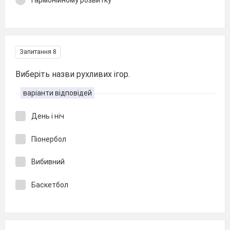
Запитання 8
Виберіть назви рухливих ігор.
варіанти відповідей
День і ніч
Піонербол
Вибивний
Баскетбол