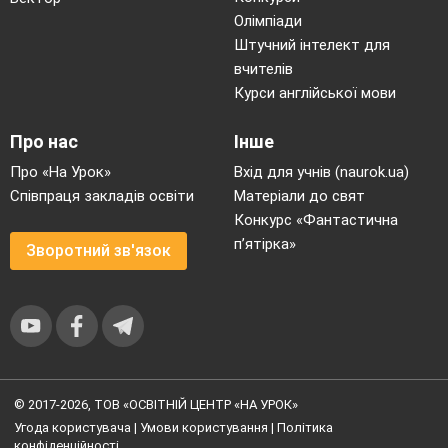
Олімпіади
Штучний інтелект для
вчителів
Курси англійської мови
Про нас
Інше
Про «На Урок»
Вхід для учнів (naurok.ua)
Співпраця закладів освіти
Матеріали до свят
Конкурс «Фантастична
п’ятірка»
Зворотний зв'язок
© 2017-2026, ТОВ «ОСВІТНІЙ ЦЕНТР «НА УРОК»
Угода користувача
|
Умови користування
|
Політика
конфіденційності