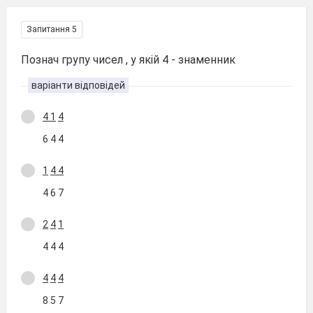
Запитання 5
Познач групу чисел , у якій 4 - знаменник
варіанти відповідей
4
1
4
6 4 4
1
4
4
4 6 7
2
4
1
4 4 4
4
4
4
8 5 7