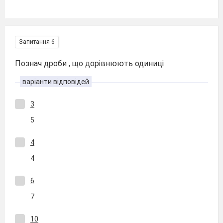
Запитання 6
Познач дроби , що дорівнюють одиниці
варіанти відповідей
3
5
4
4
6
7
10