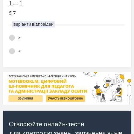
1
......
1
5 7
варіанти відповідей
>
<
Створюйте онлайн-тести
для контролю знань і залучення учнів