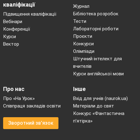
кваліфікації
Журнал
Бібліотека розробок
Підвищення кваліфікації
Тести
Вебінари
Лабораторні роботи
Конференції
Проєкти
Курси
Конкурси
Вектор
Олімпіади
Штучний інтелект для
вчителів
Курси англійської мови
Про нас
Інше
Про «На Урок»
Вхід для учнів (naurok.ua)
Співпраця закладів освіти
Матеріали до свят
Конкурс «Фантастична
п’ятірка»
Зворотний зв'язок