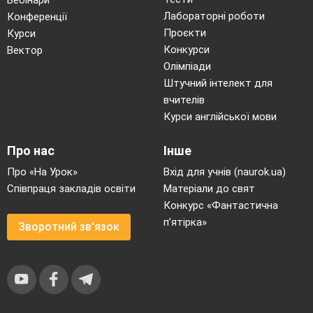
Лабораторні роботи
Конференції
Проєкти
Курси
Конкурси
Вектор
Олімпіади
Штучний інтелект для
вчителів
Курси англійської мови
Про нас
Інше
Про «На Урок»
Вхід для учнів (naurok.ua)
Співпраця закладів освіти
Матеріали до свят
Конкурс «Фантастична
п’ятірка»
Зворотний зв'язок