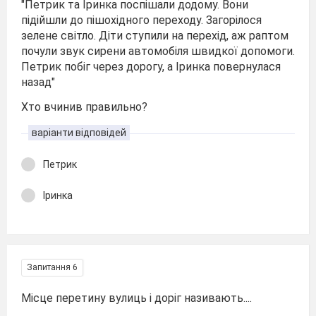
"Петрик та Іринка поспішали додому. Вони
підійшли до пішохідного переходу. Загорілося
зелене світло. Діти ступили на перехід, аж раптом
почули звук сирени автомобіля швидкої допомоги.
Петрик побіг через дорогу, а Іринка повернулася
назад"
Хто вчинив правильно?
варіанти відповідей
Петрик
Іринка
Запитання 6
Місце перетину вулиць і доріг називають....