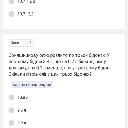
10,7 + 2,2
10,7 ⋅ 2,2
Запитання 9
Соняшникову олію розлито по трьох бідонах. У
першому бідоні 3,4 л, що на 0,7 л більше, ніж у
другому, і на 0,1 л менше, ніж у третьому бідоні.
Скільки літрів олії у цих трьох бідонах?
варіанти відповідей
10,8 л
9,6 л
8,9 л