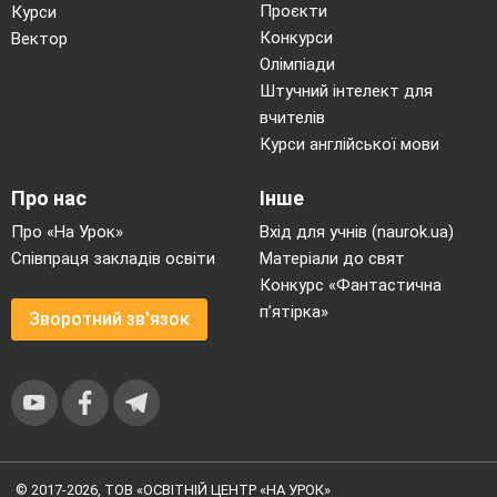
Проєкти
Курси
Конкурси
Вектор
Олімпіади
Штучний інтелект для
вчителів
Курси англійської мови
Про нас
Інше
Про «На Урок»
Вхід для учнів (naurok.ua)
Співпраця закладів освіти
Матеріали до свят
Конкурс «Фантастична
п’ятірка»
Зворотний зв'язок
© 2017-2026, ТОВ «ОСВІТНІЙ ЦЕНТР «НА УРОК»