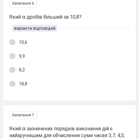
Запитання 6
Який із дробів більший за 10,8?
варіанти відповідей
10,6
9,9
8,2
18,8
Запитання 7
Який із зазначених порядків виконання дій є
найзручнішим для обчислення суми чисел 3,7; 4,5;