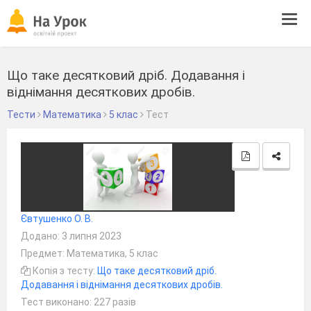
Tog
navi
Що таке десятковий дріб. Додавання і
віднімання десяткових дробів.
Тести
Математика
5 клас
Тест
Євтушенко О. В.
Додано: 3 липня 2023
Предмет: Математика, 5 клас
Копія з тесту:
Що таке десятковий дріб.
Додавання і віднімання десяткових дробів.
Тест виконано: 227 разів