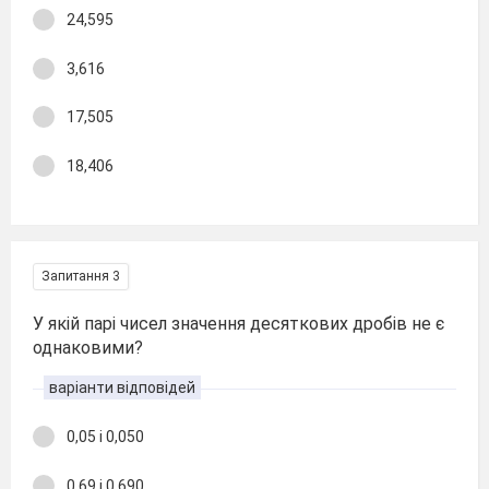
24,595
3,616
17,505
18,406
Запитання 3
У якій парі чисел значення десяткових дробів не є
однаковими?
варіанти відповідей
0,05 і 0,050
0,69 і 0,690