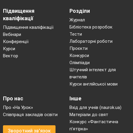
Підвищення
Розділи
кваліфікації
Журнал
Бібліотека розробок
Підвищення кваліфікації
Тести
Вебінари
Лабораторні роботи
Конференції
Проєкти
Курси
Конкурси
Вектор
Олімпіади
Штучний інтелект для
вчителів
Курси англійської мови
Про нас
Інше
Про «На Урок»
Вхід для учнів (naurok.ua)
Співпраця закладів освіти
Матеріали до свят
Конкурс «Фантастична
п’ятірка»
Зворотний зв'язок