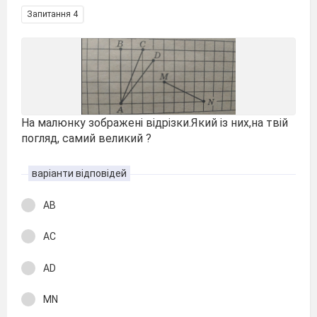
Запитання 4
На малюнку зображені відрізки.Який із них,на твій
погляд, самий великий ?
варіанти відповідей
АВ
АС
АD
МN