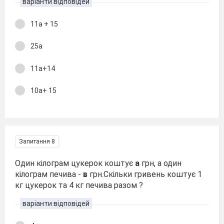
варіанти відповідей
11а + 15
25а
11а+14
10а+ 15
Запитання 8
Один кілограм цукерок коштує
а
грн, а один
кілограм печива -
в
грн.Скільки гривень коштує 1
кг цукерок та 4 кг печива разом ?
варіанти відповідей