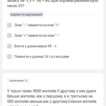
запису 98 −( х + 16) = 89, щоб корнем рівняння було
число 25?
варіанти відповідей
Знак "−" замінити на знак "+"
Знак "+" замінити на знак "−"
Взяти у дужки вираз 98 − х
Поміняти у дужках 16 та х місцями
Запитання 12
У трьох селах 4500 жителів.У другому з них удвічі
більше жителів, ніж у першому, а в третьому на
500 жителів менше,ніж у другому.Скільки жителів