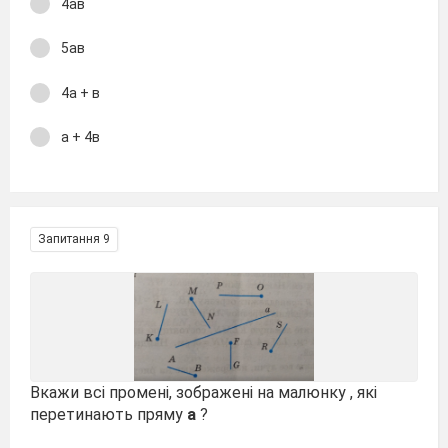
4ав
5ав
4а + в
а + 4в
Запитання 9
Вкажи всі промені, зображені на малюнку , які
перетинають пряму
а
?