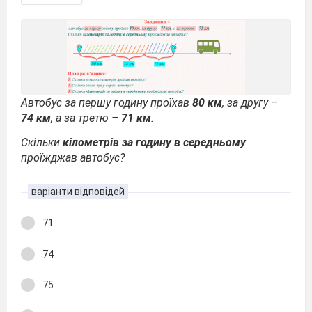
Автобус за першу годину проїхав
80 км
, за другу –
74 км
, а за третю –
71 км
.
Скільки
кілометрів за годину в середньому
проїжджав автобус?
варіанти відповідей
71
74
75