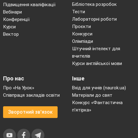
Бібліотека розробок
Підвищення кваліфікації
Тести
Вебінари
Лабораторні роботи
Конференції
Проєкти
Курси
Конкурси
Вектор
Олімпіади
Штучний інтелект для
вчителів
Курси англійської мови
Про нас
Інше
Про «На Урок»
Вхід для учнів (naurok.ua)
Співпраця закладів освіти
Матеріали до свят
Конкурс «Фантастична
п’ятірка»
Зворотний зв'язок