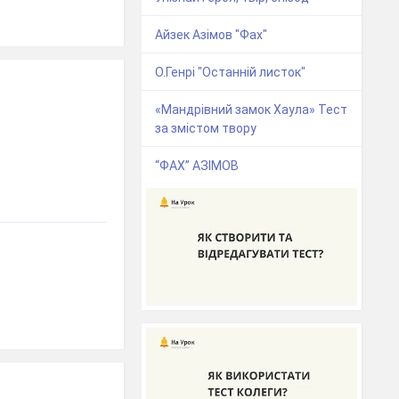
Айзек Азімов "Фах"
О.Генрі "Останній листок"
«Мандрівний замок Хаула» Тест
за змістом твору
“ФАХ” АЗІМОВ