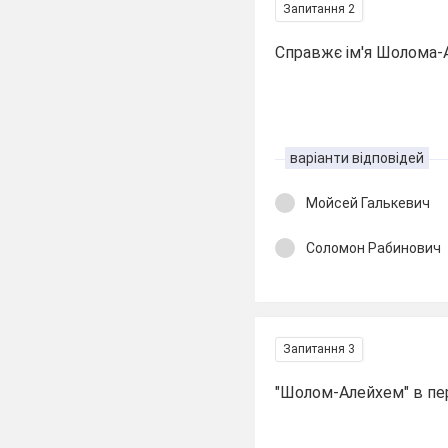
Запитання 2
Справжє ім'я Шолома-
варіанти відповідей
Мойсей Галькевич
Соломон Рабинович
Запитання 3
"Шолом-Алейхем" в пере