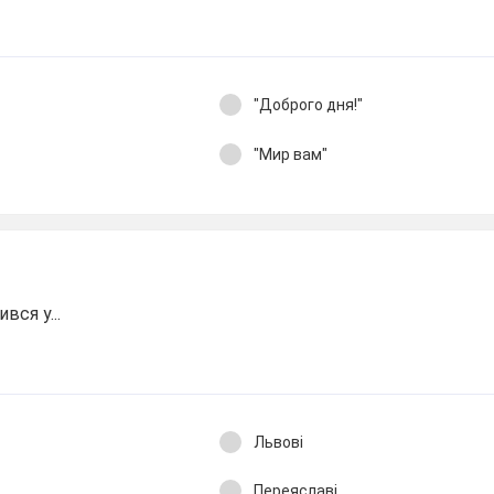
"Доброго дня!"
"Мир вам"
ся у...
Львові
Переяславі