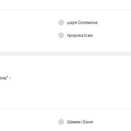
царя Соломона
пророка Ісаю
ень" -
Шимек і Беня