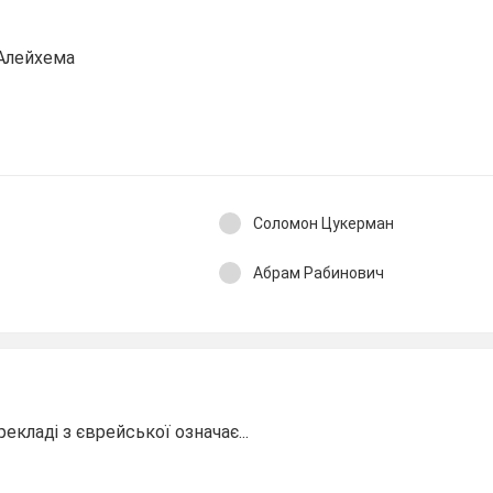
Алейхема
Соломон Цукерман
Абрам Рабинович
кладі з єврейської означає...