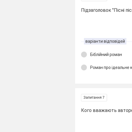
Підзаголовок "Пісні п
варіанти відповідей
Біблійний роман
Роман про ідеальне 
Запитання 7
Кого вважають автором 