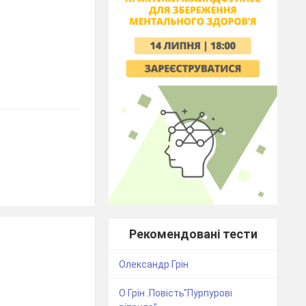
Рекомендовані тести
Олександр Грін
О Грін .Повість"Пурпурові