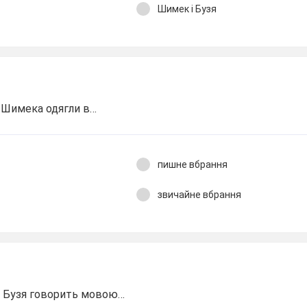
Шимек і Бузя
і Шимека одягли в…
пишне вбрання
звичайне вбрання
о Бузя говорить мовою…