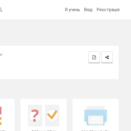
Я учень
Вхід
Реєстрація
зи