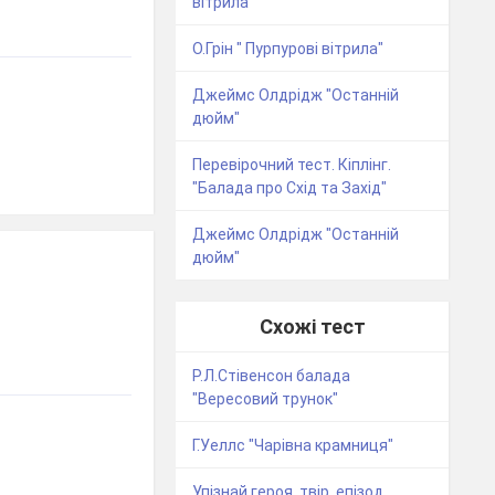
вітрила"
О.Грін " Пурпурові вітрила"
Джеймс Олдрідж "Останній
дюйм"
Перевірочний тест. Кіплінг.
"Балада про Схід та Захід"
Джеймс Олдрідж "Останній
дюйм"
Схожі тест
Р.Л.Стівенсон балада
"Вересовий трунок"
Г.Уеллс "Чарівна крамниця"
Упізнай героя, твір, епізод