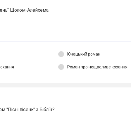
ісень" Шолом-Алейхема
Юнацький роман
кохання
Роман про нещасливе кохання
"Пісні пісень" з Бібліїї?