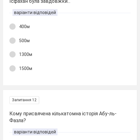
Ісфахан була завдовжки...
варіанти відповідей
400м
500м
1300м
1500м
Запитання 12
Кому присвячена кількатомна історія Абу-ль-
Фазла?
варіанти відповідей