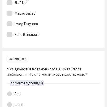
Люй Цаї
Мацуо Басьо
Іеясу Токугава
Бань Ваньцзин
Запитання 7
Яка династі я встановилася в Китаї після
захоплення Пекіну маньчжурською армією?
варіанти відповідей
Вань
Шань