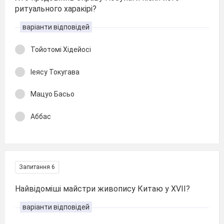
ритуального харакірі?
варіанти відповідей
Тойотомі Хідейосі
Іеясу Токугава
Мацуо Басьо
Аббас
Запитання 6
Найвідоміші майстри живопису Китаю у ХVII?
варіанти відповідей