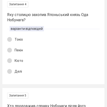
Запитання 4
Яку столицю захопив Японьський князь Ода
Нобунага?
варіанти відповідей
Токіо
Пекін
Кіото
Делі
Запитання 5
Хто продовжив справу Нобунаги після його