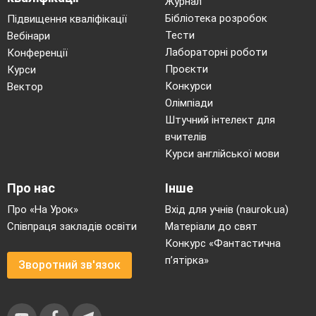
Журнал
Бібліотека розробок
Підвищення кваліфікації
Тести
Вебінари
Лабораторні роботи
Конференції
Проєкти
Курси
Конкурси
Вектор
Олімпіади
Штучний інтелект для
вчителів
Курси англійської мови
Про нас
Інше
Про «На Урок»
Вхід для учнів (naurok.ua)
Співпраця закладів освіти
Матеріали до свят
Конкурс «Фантастична
п’ятірка»
Зворотний зв'язок