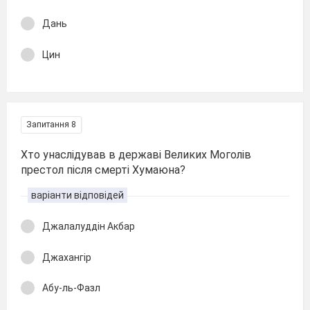
Дань
Цин
Запитання 8
Хто унаслідував в державі Великих Моголів
престол після смерті Хумаюна?
варіанти відповідей
Джалалуддін Акбар
Джахангір
Абу-ль-Фазл