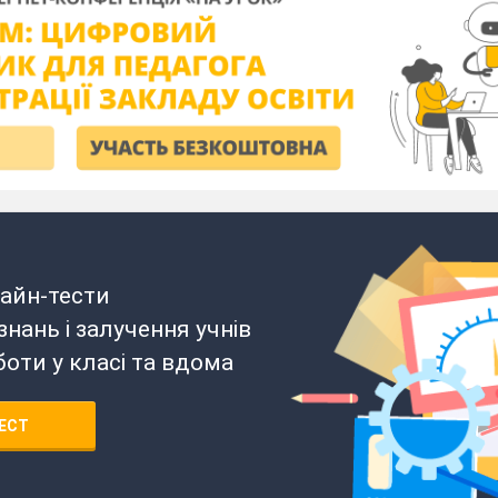
айн-тести
нань і залучення учнів
боти у класі та вдома
ЕСТ