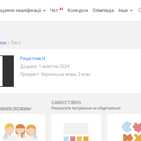
AI
щення кваліфікації
Чат
Конкурси
Олімпіада
Інше
клас
Тест
Решетняк Н.
Додано: 1 жовтня 2024
Предмет: Українська мова, 3 клас
САМОСТІЙНО
льтати тестувань
»
Результати тестування не зберігаються