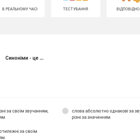
В РЕАЛЬНОМУ ЧАСІ
ТЕСТУВАННЯ
ВІДПОВІДНО
Синоніми - це ...
ізні за своїм звучанням,
слова абсолютно однакові за зв
ям.
різні за значенням.
отилежні за своїм
ям.