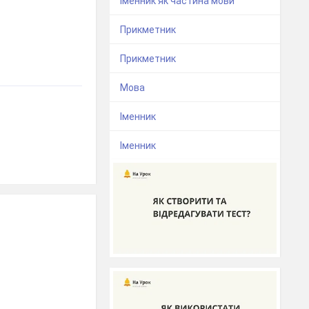
Іменник як частина мови
Прикметник
Прикметник
Мова
Іменник
Іменник