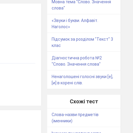
Мовна тема "Слово. Значення
слова"
«Звуки і букви. Алфавіт.
Наголос»
Підсумок за розділом "Текст" 3
клас
Діагностична робота №2
"Слово. Значення слова"
Ненаголошені голосні звуки [е],
[и] в корені слів.
Схожі тест
Слова-назви предметів
(іменники)