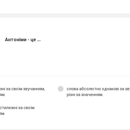
Антоніми - це ...
ізні за своїм звучанням,
слова абсолютно однакові за зв
ям.
різні за значенням.
отилежні за своїм
ям.