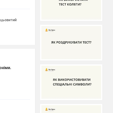
рацьовитий
оніми.