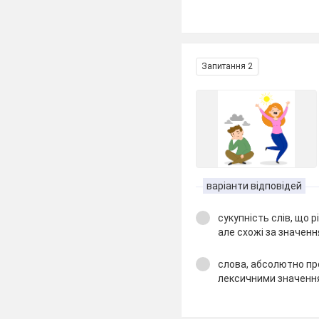
Запитання 2
варіанти відповідей
сукупність слів, що р
але схожі за значенн
слова, абсолютно пр
лексичними значенн