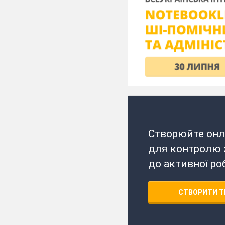
Створюйте онл
для контролю з
до активної ро
СТВОРИТИ Т