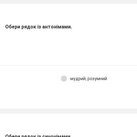
Обери рядок із антонімами.
мудрий, розумний
Обери рядок із синонімами.