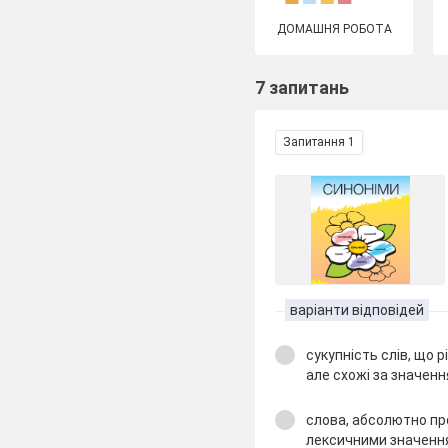
ДОМАШНЯ РОБОТА
7 запитань
Запитання 1
варіанти відповідей
сукупність слів, що р
але схожі за значенн
слова, абсолютно пр
лексичними значенн