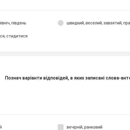
 північ, південь
швидкий, веселий, завзятий, п
ся, стидитися
Познач варіанти відповідей, в яких записані слова-ант
й
вечірній, ранковий