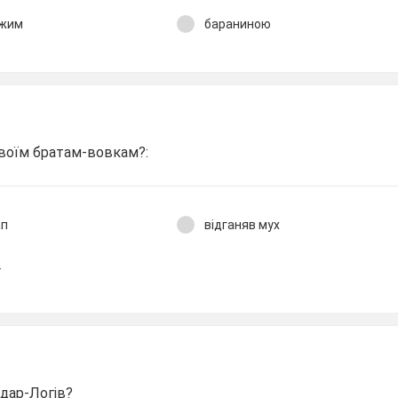
іжим
бараниною
своїм братам-вовкам?:
ап
відганяв мух
.
дар-Логів?