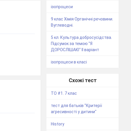
ізопроцеси
9 клас Хімія Органічні речовини.
Вуглеводні.
5 кл. Культура добросусідства.
Підсумок за темою "Я
ДОРОСЛІШАЮ" ІІ варіант
ізопроцеси в класі
Схожі тест
ТО #1. 7 клас
тест для батьків "Критерії
агресивності у дитини"
History