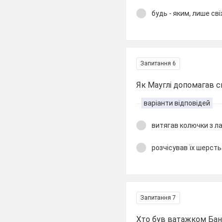
будь - яким, лише св
Запитання 6
Як Мауглі допомагав 
варіанти відповідей
витягав колючки з л
розчісував їх шерсть
Запитання 7
Хто був ватажком Бан