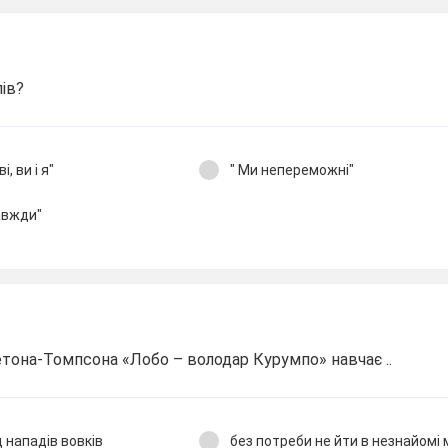
лів?
, ви і я"
" Ми непереможні"
авжди"
тона-Томпсона «Лобо – володар Курумпо» навчає ..
 нападів вовків
без потреби не йти в незнайомі 