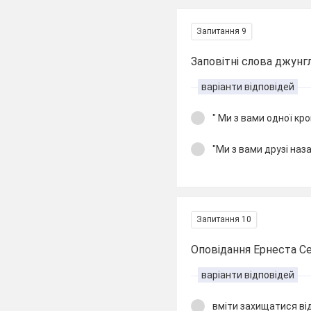
Запитання 9
Заповітні слова джунг
варіанти відповідей
" Ми з вами одної крові
"Ми з вами друзі наз
Запитання 10
Оповідання Ернеста Се
варіанти відповідей
вміти захищатися від