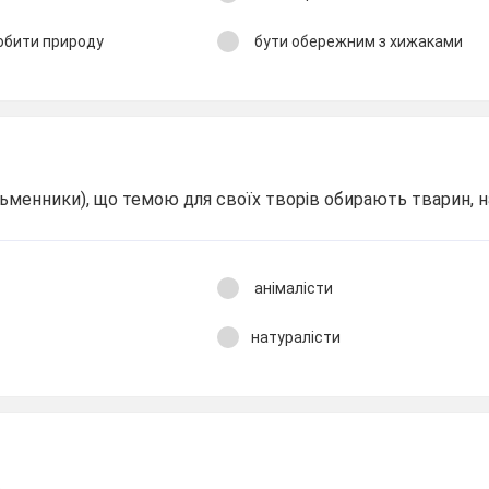
юбити природу
бути обережним з хижаками
ьменники), що темою для своїх творів обирають тварин, на
анімалісти
натуралісти