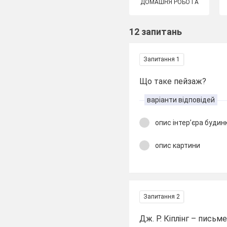
ДОМАШНЯ РОБОТА
12 запитань
Запитання 1
Що таке пейзаж?
варіанти відповідей
опис інтер’єра будинк
опис картини
Запитання 2
Дж. Р. Кіплінг – письм