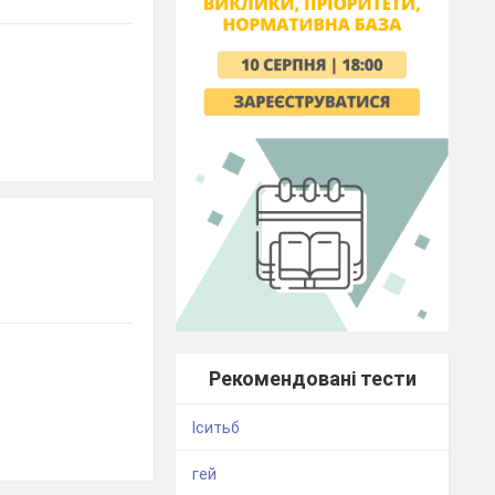
Рекомендовані тести
Іситьб
гей