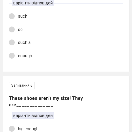
варіанти відповідей
such
so
such a
enough
Запитання 6
These shoes aren't my size! They
are______________.
варіанти відповідей
big enough