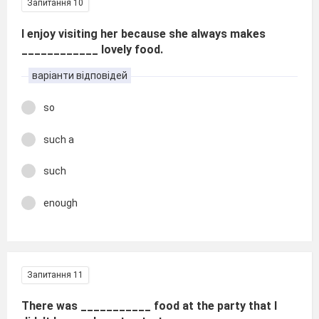
Запитання 10
I enjoy visiting her because she always makes
____________ lovely food.
варіанти відповідей
so
such a
such
enough
Запитання 11
There was ___________ food at the party that I