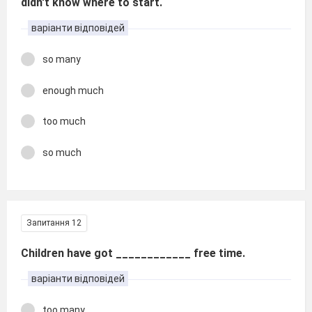
didn't know where to start.
варіанти відповідей
so many
enough much
too much
so much
Запитання 12
Children have got ____________ free time.
варіанти відповідей
too many