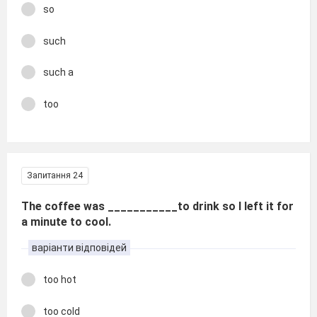
so
such
such a
too
Запитання 24
The coffee was ___________to drink so I left it for
a minute to cool.
варіанти відповідей
too hot
too cold