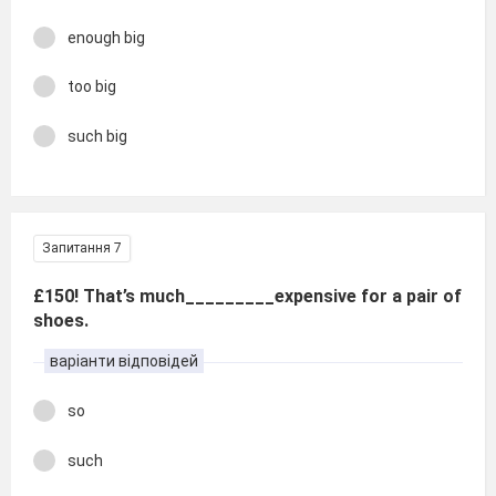
enough big
too big
such big
Запитання 7
£150! That’s much_________expensive for a pair of
shoes.
варіанти відповідей
so
such