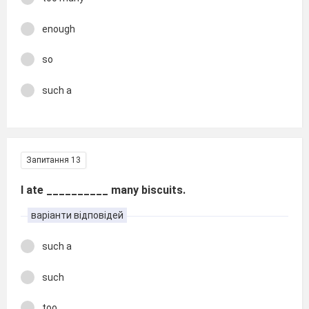
enough
so
such a
Запитання 13
I ate __________ many biscuits.
варіанти відповідей
such a
such
too