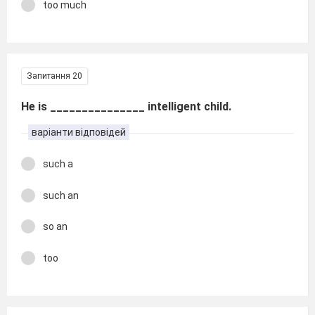
too much
Запитання 20
He is _______________ intelligent child.
варіанти відповідей
such a
such an
so an
too