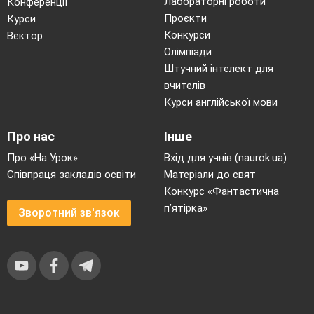
Лабораторні роботи
Конференції
Проєкти
Курси
Конкурси
Вектор
Олімпіади
Штучний інтелект для
вчителів
Курси англійської мови
Про нас
Інше
Про «На Урок»
Вхід для учнів (naurok.ua)
Співпраця закладів освіти
Матеріали до свят
Конкурс «Фантастична
п’ятірка»
Зворотний зв'язок