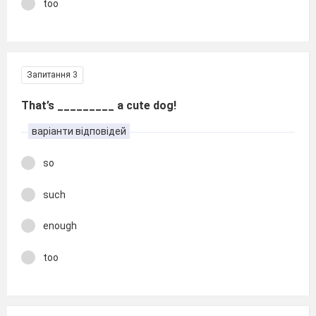
too
Запитання 3
That’s _________ a cute dog!
варіанти відповідей
so
such
enough
too