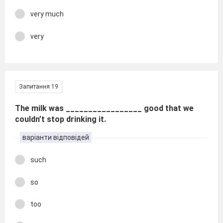
very much
very
Запитання 19
The milk was _________________ good that we
couldn’t stop drinking it.
варіанти відповідей
such
so
too