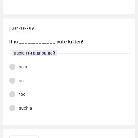
Запитання 9
It is _____________ cute kitten!
варіанти відповідей
so a
so
too
such a