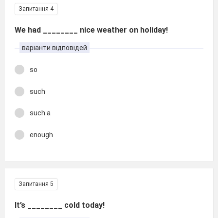
Запитання 4
We had ________ nice weather on holiday!
варіанти відповідей
so
such
such a
enough
Запитання 5
It’s ________ cold today!