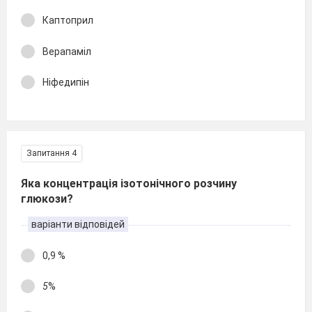
Каптоприл
Верапаміл
Ніфедипін
Запитання 4
Яка концентрація ізотонічного розчину
глюкози?
варіанти відповідей
0,9 %
5
%