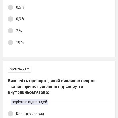
0,5 %
0,9 %
2 %
10 %
Запитання 2
Визначіть препарат, який викликає некроз
тканин при потраплянні під шкіру та
внутрішньом’язово:
варіанти відповідей
Кальцію хлорид