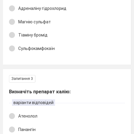
Адреналіну гідрохлорид
Магнію сульфат
Тіаміну бромід
Сульфокамфокаїн
Запитання 3
Визначіть препарат калію:
варіанти відповідей
Атенолол
Панангін