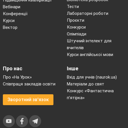
Підвищення кваліфікації
Тести
Вебінари
Лабораторні роботи
Конференції
Проєкти
Курси
Конкурси
Вектор
Олімпіади
Штучний інтелект для
вчителів
Курси англійської мови
Про нас
Інше
Про «На Урок»
Вхід для учнів (naurok.ua)
Співпраця закладів освіти
Матеріали до свят
Конкурс «Фантастична
п’ятірка»
Зворотний зв'язок