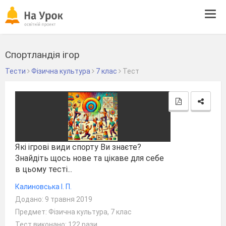
Tog
navi
Спортландія ігор
Тести
Фізична культура
7 клас
Тест
Які ігрові види спорту Ви знаєте?
Знайдіть щось нове та цікаве для себе
в цьому тесті...
Калиновська І. П.
Додано: 9 травня 2019
Предмет: Фізична культура, 7 клас
Тест виконано: 122 рази