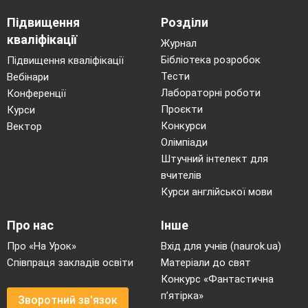
Підвищення
Розділи
кваліфікації
Журнал
Бібліотека розробок
Підвищення кваліфікації
Тести
Вебінари
Лабораторні роботи
Конференції
Проєкти
Курси
Конкурси
Вектор
Олімпіади
Штучний інтелект для
вчителів
Курси англійської мови
Про нас
Інше
Про «На Урок»
Вхід для учнів (naurok.ua)
Співпраця закладів освіти
Матеріали до свят
Конкурс «Фантастична
п’ятірка»
Зворотний зв'язок