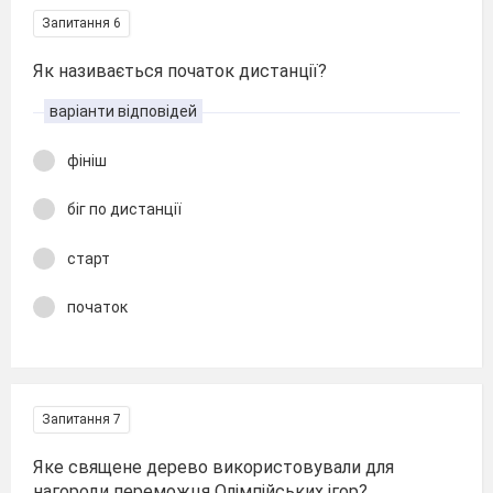
Запитання 6
Як називається початок дистанції?
варіанти відповідей
фініш
біг по дистанції
старт
початок
Запитання 7
Яке священе дерево використовували для
нагороди переможця Олімпійських ігор?