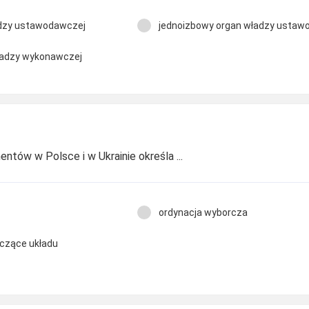
dzy ustawodawczej
jednoizbowy organ władzy ustaw
ładzy wykonawczej
tów w Polsce i w Ukrainie określa ...
ordynacja wyborcza
czące układu