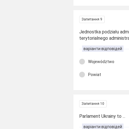
Запитання 9
Jednostka podziału admi
terytorialnego administra
варіанти відповідей
Województwo
Powiat
Запитання 10
Parlament Ukrainy to ...
варіанти відповідей