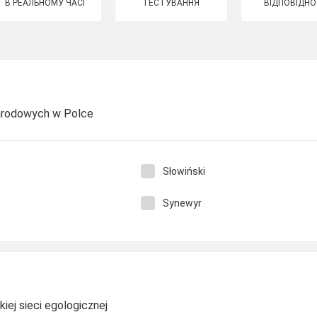
В РЕАЛЬНОМУ ЧАСІ
ТЕСТУВАННЯ
ВІДПОВІДНО
arodowych w Polce
Słowiński
Synewyr
iej sieci egologicznej