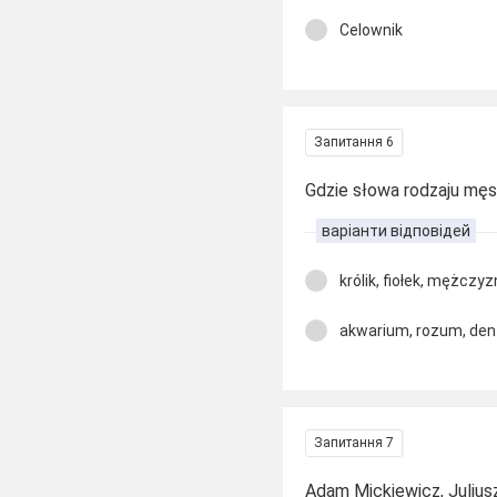
Celownik
Запитання 6
Gdzie słowa rodzaju mę
варіанти відповідей
królik, fiołek, mężczy
akwarium, rozum, den
Запитання 7
Adam Mickiewicz, Juliusz