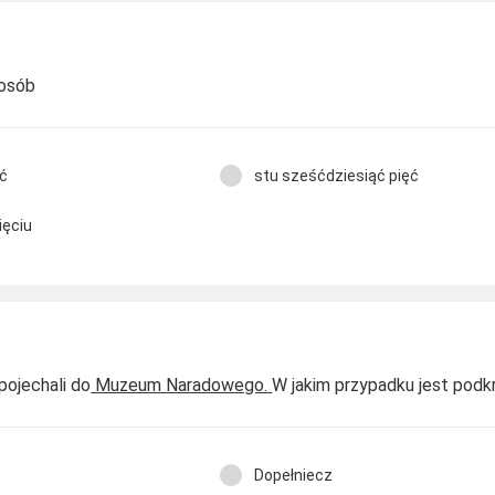
 osób
ęć
stu sześćdziesiąć pięć
ięciu
pojechali do
Muzeum Naradowego.
W jakim przypadku jest podk
Dopełniecz