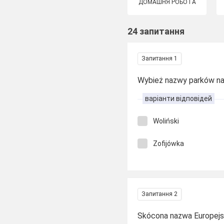
ДОМАШНЯ РОБОТА
24 запитання
Запитання 1
Wybież nazwy parków n
варіанти відповідей
Woliński
Zofijówka
Запитання 2
Skócona nazwa Europejsk