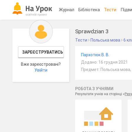
Журнал
Бібліотека
Тести
Підви
Sprawdzian 3
Тести
Польська мова
6 кл
ЗАРЕЄСТРУВАТИСЬ
Пархотюк В. В.
Додано: 16 грудня 2021
Вже зареєстровані?
Предмет: Польська мова, 
Увійти
РОБОТА З УЧНЯМИ
Результати учнів на сторінці «
Резу