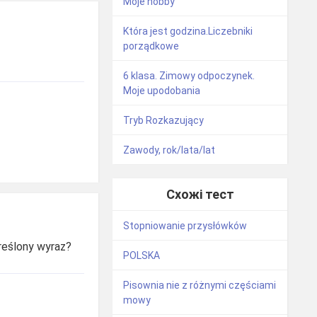
Moje hobby
Która jest godzina.Liczebniki
porządkowe
6 klasa. Zimowy odpoczynek.
Moje upodobania
Tryb Rozkazujący
Zawody, rok/lata/lat
Схожі тест
Stopniowanie przysłówków
reślony wyraz?
POLSKA
Pisownia nie z różnymi częściami
mowy