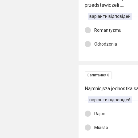
przedstawiczeli ....
варіанти відповідей
Romantyzmu
Odrodzenia
Запитання 8
Najmniejsza jednostka s
варіанти відповідей
Rajon
Miasto