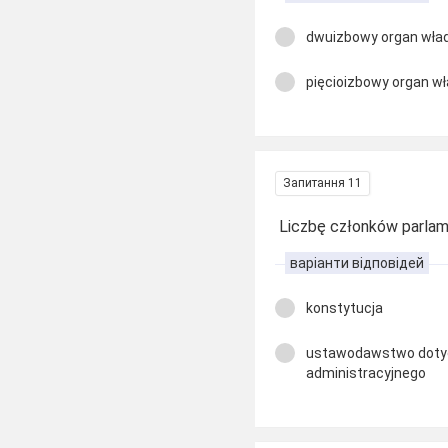
dwuizbowy organ wła
pięcioizbowy organ w
Запитання 11
Liczbę członków parlamen
варіанти відповідей
konstytucja
ustawodawstwo doty
administracyjnego