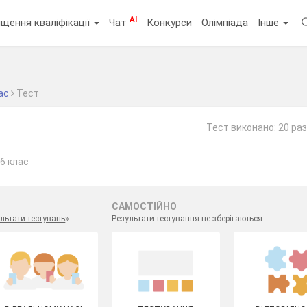
AI
щення кваліфікації
Чат
Конкурси
Олімпіада
Інше
ас
Тест
Тест виконано: 20 раз
6 клас
САМОСТІЙНО
льтати тестувань
»
Результати тестування не зберігаються