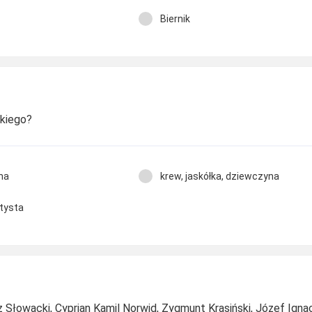
Biernik
skiego?
zna
krew, jaskółka, dziewczyna
tysta
 Słowacki, Cyprian Kamil Norwid, Zygmunt Krasiński, Józef Igna