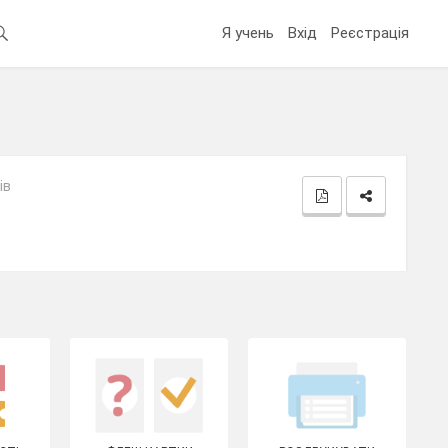
Я учень
Вхід
Реєстрація
ів