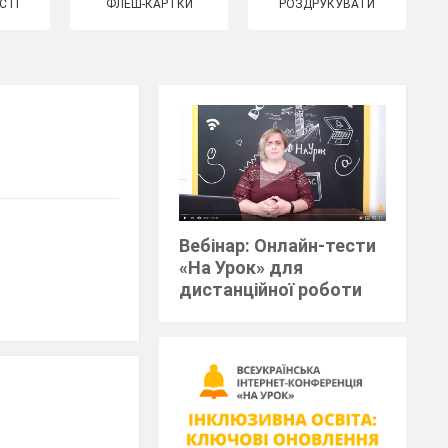
СТІ
ФЛЕШ-КАРТКИ
РОЗДРУКУВАТИ
Вебінар: Онлайн-тести
«На Урок» для
дистанційної роботи