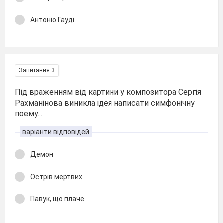
Антоніо Гауді
Запитання 3
Під враженням від картини у композитора Сергія
Рахманінова виникла ідея написати симфонічну
поему...
варіанти відповідей
Демон
Острів мертвих
Павук, що плаче