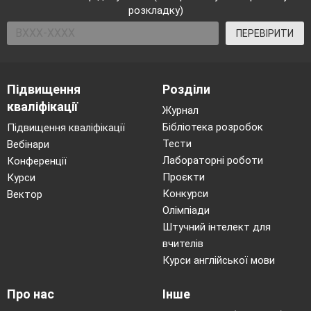
розкладку)
ПЕРЕВІРИТИ
Підвищення
Розділи
кваліфікації
Журнал
Бібліотека розробок
Підвищення кваліфікації
Тести
Вебінари
Лабораторні роботи
Конференції
Проєкти
Курси
Конкурси
Вектор
Олімпіади
Штучний інтелект для
вчителів
Курси англійської мови
Про нас
Інше