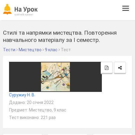
Tog
navi
Стилі та напрямки мистецтва. Повторення
навчального матеріалу за І семестр.
Тести
Мистецтво
9 клас
Тест
Суружиу Н. В.
Додано: 20 січня 2022
Предмет: Мистецтво, 9 клас
Тест виконано: 221 раз