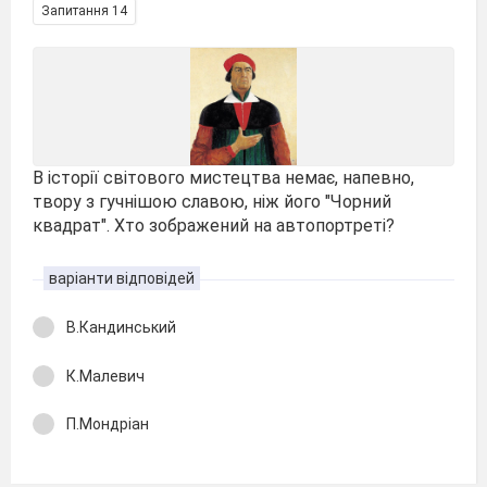
Запитання 14
В історії світового мистецтва немає, напевно,
твору з гучнішою славою, ніж його "Чорний
квадрат". Хто зображений на автопортреті?
варіанти відповідей
В.Кандинський
К.Малевич
П.Мондріан