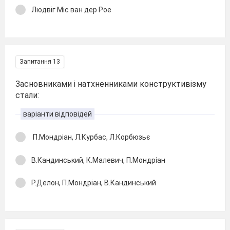
Людвіг Міс ван дер Рое
Запитання 13
Засновниками і натхненниками конструктивізму
стали:
варіанти відповідей
П.Мондріан, Л.Курбас, Л.Корбюзьє
В.Кандинський, К.Малевич, П.Мондріан
Р.Делон, П.Мондріан, В.Кандинський