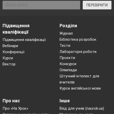
ПЕРЕВІРИТИ
Підвищення
Розділи
кваліфікації
Журнал
Бібліотека розробок
Підвищення кваліфікації
Тести
Вебінари
Лабораторні роботи
Конференції
Проєкти
Курси
Конкурси
Вектор
Олімпіади
Штучний інтелект для
вчителів
Курси англійської мови
Про нас
Інше
Про «На Урок»
Вхід для учнів (naurok.ua)