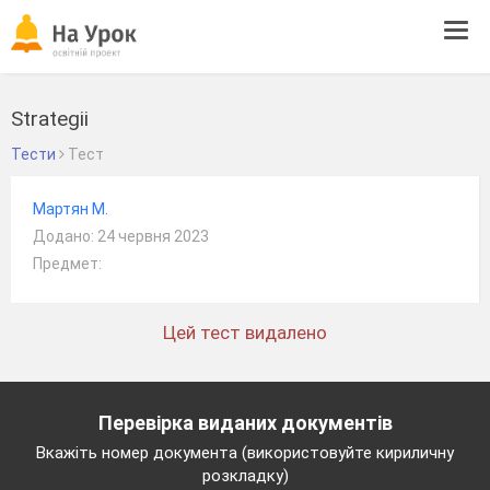
Tog
navi
Strategii
Тести
Тест
Мартян М.
Додано: 24 червня 2023
Предмет:
Цей тест видалено
Перевірка виданих документів
Вкажіть номер документа (використовуйте кириличну
розкладку)