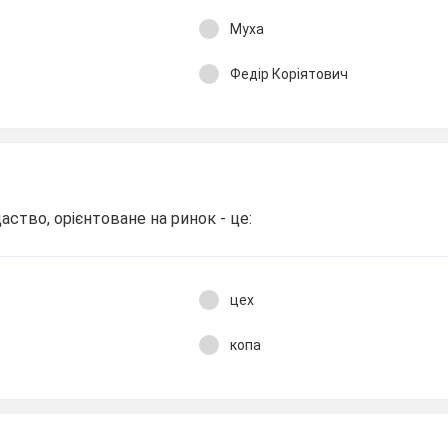
Муха
Федір Коріятович
аство, орієнтоване на ринок - це:
цех
копа