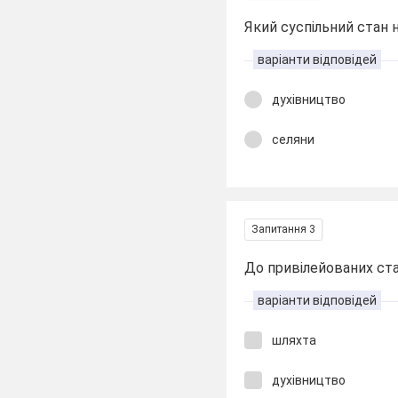
Який суспільний стан 
варіанти відповідей
духівництво
селяни
Запитання 3
До привілейованих стан
варіанти відповідей
шляхта
духівництво