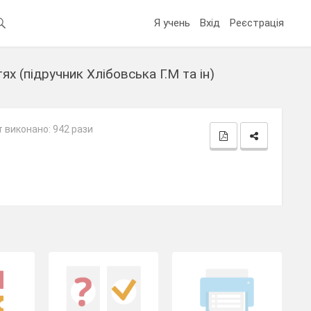
Я учень
Вхід
Реєстрація
ях (підручник Хлібовська Г.М та ін)
 виконано: 942 рази