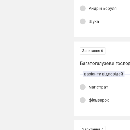
Андрій Боруля
Щука
Запитання 6
Багатогалузеве господ
варіанти відповідей
магістрат
фільварок
Запитання 7