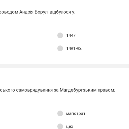
роводом Андрія Борулі відбулося у:
1447
1491-92
міського самоврядування за Магдебургзьким правом:
магістрат
цех