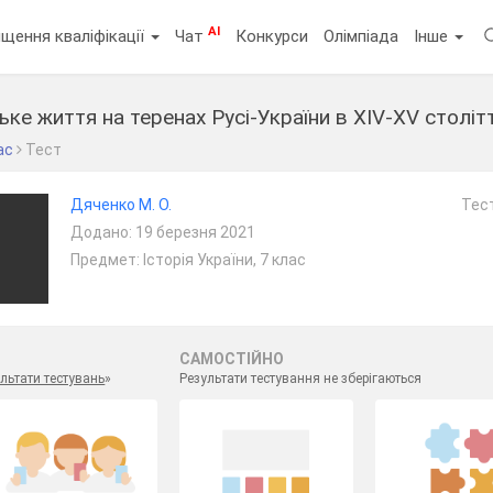
AI
щення кваліфікації
Чат
Конкурси
Олімпіада
Інше
ьке життя на теренах Русі-України в ХІV-ХV столітт
ас
Тест
Дяченко М. О.
Тест
Додано: 19 березня 2021
Предмет: Історія України, 7 клас
САМОСТІЙНО
льтати тестувань
»
Результати тестування не зберігаються