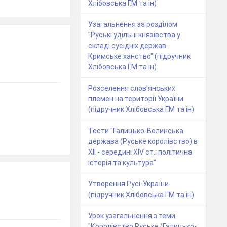
Хлібовська Г.М та ін)
Узагальнення за розділом
"Руські удільні князівства у
складі сусідніх держав.
Кримське ханство" (підручник
Хлібовська Г.М та ін)
Розселення слов'янських
племен на території України
(підручник Хлібовська Г.М та ін)
Тести "Галицько-Волинська
держава (Руське королівство) в
ХІІ - середині ХIV ст.: політична
історія та культура"
Утворення Русі-України
(підручник Хлібовська Г.М та ін)
Урок узагальнення з теми
"Королівство Руське (Галицько-