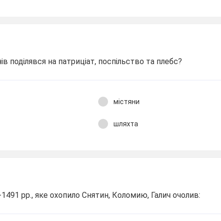
нів поділявся на патриціат, поспільство та плебс?
містяни
шляхта
1491 рр., яке охопило Снятин, Коломию, Галич очолив: