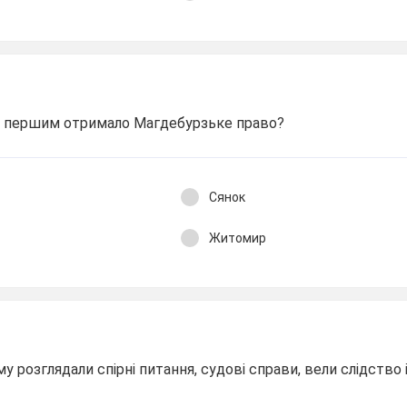
ст першим отримало Магдебурзьке право?
Сянок
Житомир
му розглядали спірні питання, судові справи, вели слідство