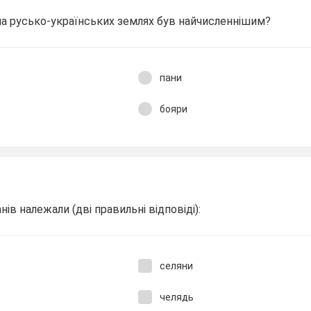
на русько-українських землях був найчисленнішим?
пани
бояри
ів належали (дві правильні відповіді):
селяни
челядь