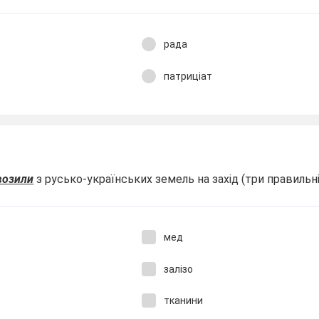
рада
патриціат
возили
з русько-українських земель на захід (три правильні 
мед
залізо
тканини