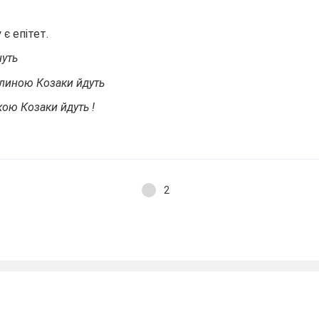
 є епітет.
нуть
линою Козаки йдуть
ою Козаки йдуть !
2