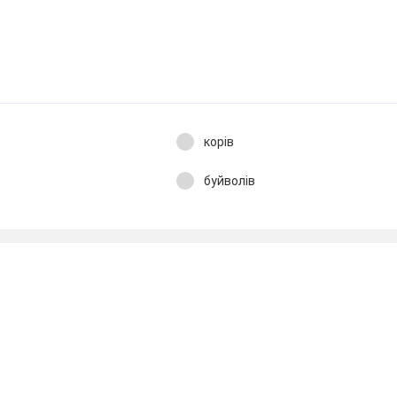
корів
буйволів