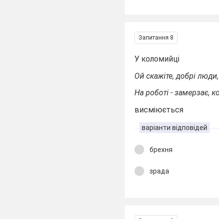
Запитання 8
У коломийці
Ой скажіте, добрі люди,
На роботі - замерзає, к
висміюється
варіанти відповідей
брехня
зрада