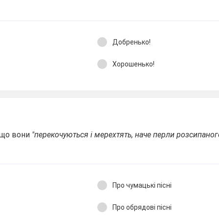
Добренько!
Хорошенько!
 що вони
"перекочуються і мерехтять, наче перли розсипаног
Про чумацькі пісні
Про обрядові пісні