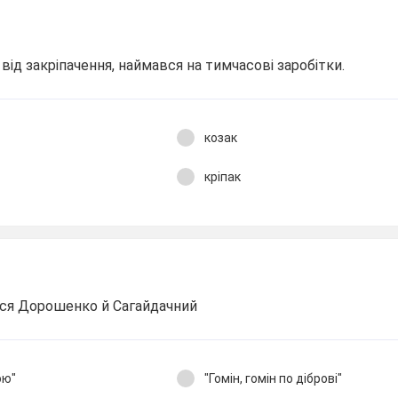
 від закріпачення, наймався на тимчасові заробітки.
козак
кріпак
ється Дорошенко й Сагайдачний
ою"
"Гомін, гомін по діброві"