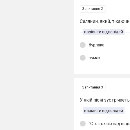
Запитання 2
Селянин, який, тікаючи
варіанти відповідей
бурлака
чумак
Запитання 3
У якій пісні зустріча
варіанти відповідей
"Стоїть явір над вод