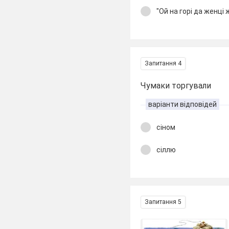
"Ой на горі да женці 
Запитання 4
Чумаки торгували
варіанти відповідей
сіном
сіллю
Запитання 5