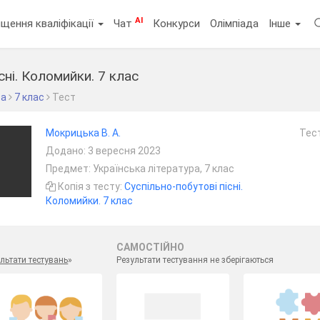
AI
щення кваліфікації
Чат
Конкурси
Олімпіада
Інше
сні. Коломийки. 7 клас
ра
7 клас
Тест
Мокрицька В. А.
Тест
Додано: 3 вересня 2023
Предмет: Українська література, 7 клас
Копія з тесту:
Суспільно-побутові пісні.
Коломийки. 7 клас
САМОСТІЙНО
льтати тестувань
»
Результати тестування не зберігаються