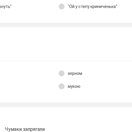
жнуть"
"Ой у степу криниченька"
зерном
мукою
Чумаки запрягали