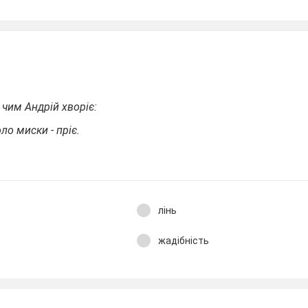
 чим Андрій хворіє:
оло миски - пріє.
лінь
жадібність