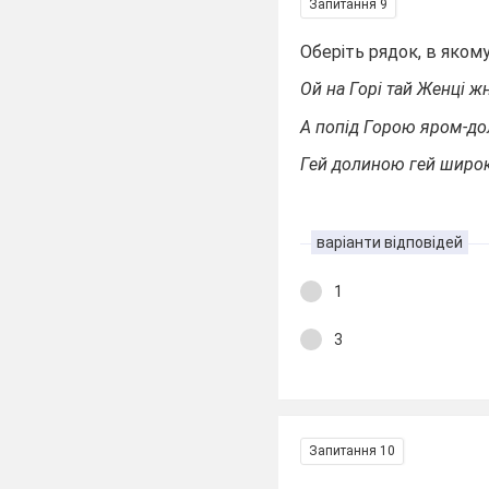
Запитання 9
Оберіть рядок, в якому
Ой на Горі тай Женці ж
А попід Горою яром-до
Гей долиною гей широк
варіанти відповідей
1
3
Запитання 10