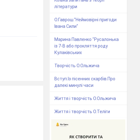
Кілька запитань з теорії
літератури
О.Гаврош."Неймовірні пригоди
Івана Сили"
Марина Павленко "Русалонька
із 7-В або прокляття роду
Кулаківських
Творчість О.Ольжича
Вступ.Із пісенних скарбів.Про
далекі минулі часи
Життя і творчість О.Ольжича
Життя і творчість О.Теліги